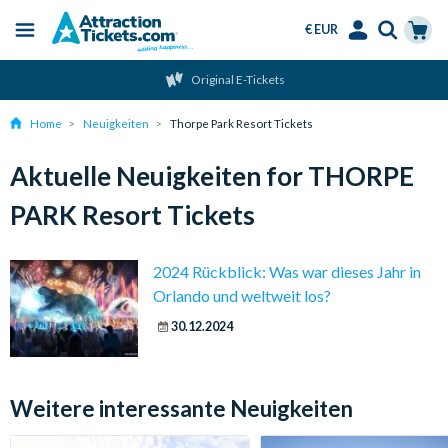
€ EUR
Menu
Skip
Select
Accounts
Cart
Original E-Tickets
to
Language
Menu
main
Home
Neuigkeiten
Thorpe Park Resort Tickets
content
Aktuelle Neuigkeiten for THORPE
PARK Resort Tickets
2024 Rückblick: Was war dieses Jahr in
Orlando und weltweit los?
30.12.2024
Weitere interessante Neuigkeiten