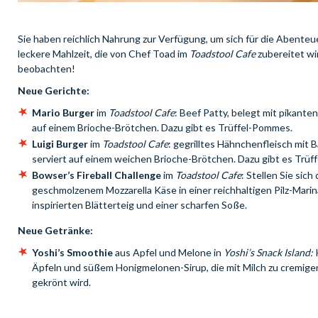
Sie haben reichlich Nahrung zur Verfügung, um sich für die Abenteue
leckere Mahlzeit, die von Chef Toad im
Toadstool Cafe
zubereitet wi
beobachten!
Neue Gerichte:
Mario Burger
im
Toadstool Cafe
: Beef Patty, belegt mit pikant
auf einem Brioche-Brötchen. Dazu gibt es Trüffel-Pommes.
Luigi Burger
im
Toadstool Cafe
: gegrilltes Hähnchenfleisch mit
serviert auf einem weichen Brioche-Brötchen. Dazu gibt es Trü
Bowser’s Fireball Challenge
im
Toadstool Cafe
: Stellen Sie sic
geschmolzenem Mozzarella Käse in einer reichhaltigen Pilz-Marina
inspirierten Blätterteig und einer scharfen Soße.
Neue Getränke:
Yoshi’s Smoothie
aus Apfel und Melone in
Yoshi’s Snack Island:
K
Äpfeln und süßem Honigmelonen-Sirup, die mit Milch zu cremig
gekrönt wird.