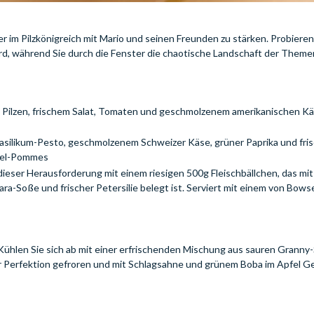
r im Pilzkönigreich mit Mario und seinen Freunden zu stärken. Probieren
rd, während Sie durch die Fenster die chaotische Landschaft der Them
en Pilzen, frischem Salat, Tomaten und geschmolzenem amerikanischen Käs
 Basilikum-Pesto, geschmolzenem Schweizer Käse, grüner Paprika und fri
ffel-Pommes
h dieser Herausforderung mit einem riesigen 500g Fleischbällchen, das mit
ra-Soße und frischer Petersilie belegt ist. Serviert mit einem von Bows
ühlen Sie sich ab mit einer erfrischenden Mischung aus sauren Granny
er Perfektion gefroren und mit Schlagsahne und grünem Boba im Apfel 