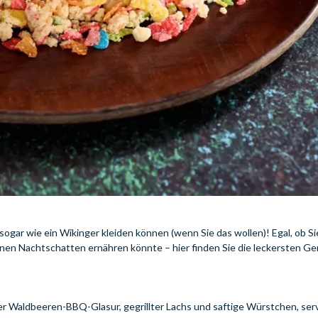
h sogar wie ein Wikinger kleiden können (wenn Sie das wollen)! Egal, ob Si
nen Nachtschatten ernähren könnte – hier finden Sie die leckersten Ger
ner Waldbeeren-BBQ-Glasur, gegrillter Lachs und saftige Würstchen, serv