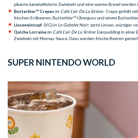
pikante karamellisierte Zwiebeln und eine warme Brezel werden
Butterbier™ Crepes
im
Café L’air De La Sirène:
Crepe gefüllt mit
frischen Erdbeeren, Butterbier™-Überguss und einem Butterbie
Linseneintopf
(VG) in
Le Gobelet Noir
: zarte Linsen, würziger
Quiche Lorraine
im
Café L’air De La Sirène
: Eierpudding in einer
Zwiebeln mit Mornay-Sauce. Dazu werden frische Beeren gereich
SUPER NINTENDO WORLD