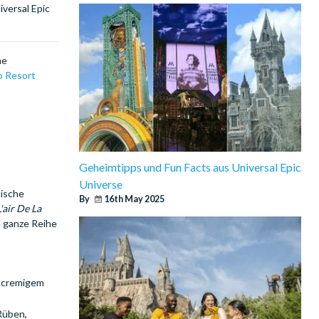
iversal Epic
ne
o Resort
Geheimtipps und Fun Facts aus Universal Epic
Universe
tische
By
16th May 2025
'air De La
e ganze Reihe
d cremigem
 Rüben,