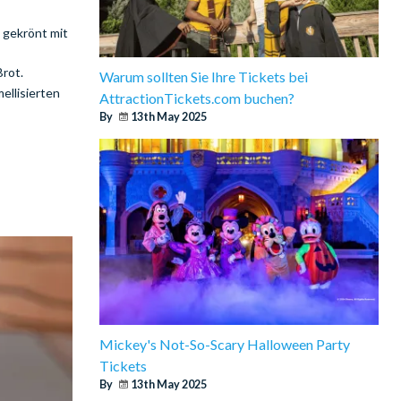
 gekrönt mit
Brot.
Warum sollten Sie Ihre Tickets bei
ellisierten
AttractionTickets.com buchen?
By
13th May 2025
Mickey's Not-So-Scary Halloween Party
Tickets
By
13th May 2025