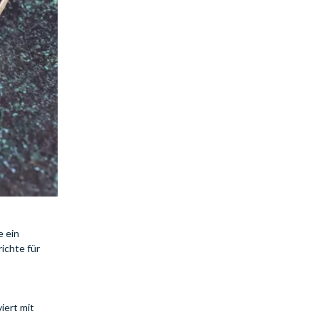
e ein
ichte für
iert mit