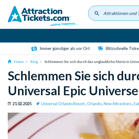
Skip
to
main
content
Immer günstiger als vor Ort
Blitzschnelle Tick
Home
Blog
Schlemmen Sie sich durch das unglaubliche Menü in Unive
Schlemmen Sie sich dur
Universal Epic Universe
21.02.2025
Universal Orlando Resort
,
Orlando
,
New Attractions
,
Ea