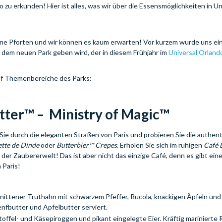
zu erkunden! Hier ist alles, was wir über die Essensmöglichkeiten in Un
ine Pforten und wir können es kaum erwarten! Vor kurzem wurde uns ei
n dem neuen Park geben wird, der in diesem Frühjahr im
Universal Orland
fünf Themenbereiche des Parks:
tter™ – Ministry of Magic™
Sie durch die eleganten Straßen von Paris und probieren Sie die authen
tte de Dinde
oder
Butterbier™ Crepes.
Erholen Sie sich im ruhigen
Café L
der Zaubererwelt! Das ist aber nicht das einzige Café, denn es gibt ein
 Paris!
hnittener Truthahn mit schwarzem Pfeffer, Rucola, knackigen Äpfeln un
enfbutter und Apfelbutter serviert.
offel- und Käsepiroggen und pikant eingelegte Eier. Kräftig marinierte