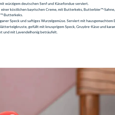
 mit würzigem deutschen Senf und Käsefondue serviert.
 einer köstlichen bayrischen Creme, mit Butterkeks, Butterbier™-Sahne,
r™-Butterkeks.
 veganer Speck und saftiges Wurzelgemüse. Serviert mit hausgemachtem 
 Blätterteigkruste, gefüllt mit knusprigem Speck, Gruyère-Käse und karam
t und mit Lavendelhonig beträufelt.