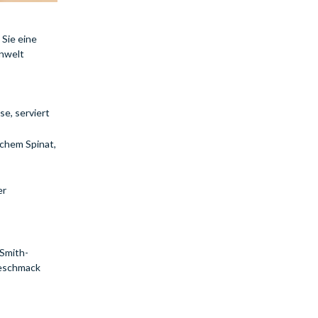
 Sie eine
enwelt
e, serviert
schem Spinat,
er
-Smith-
Geschmack