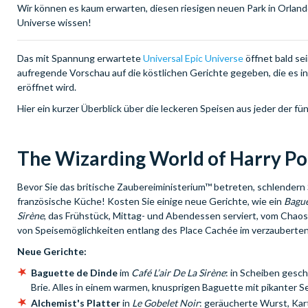
Wir können es kaum erwarten, diesen riesigen neuen Park in Orlando 
Universe wissen!
Das mit Spannung erwartete
Universal Epic Universe
öffnet bald se
aufregende Vorschau auf die köstlichen Gerichte gegeben, die es i
eröffnet wird.
Hier ein kurzer Überblick über die leckeren Speisen aus jeder der 
The Wizarding World of Harry Po
Bevor Sie das britische Zaubereiministerium™ betreten, schlendern 
französische Küche! Kosten Sie einige neue Gerichte, wie ein
Bague
Sirène
, das Frühstück, Mittag- und Abendessen serviert, vom Chaos 
von Speisemöglichkeiten entlang des Place Cachée im verzauberten
Neue Gerichte:
Baguette de Dinde
im
Café L’air De La Sirène
: in Scheiben gesc
Brie. Alles in einem warmen, knusprigen Baguette mit pikanter S
Alchemist's Platter
in
Le Gobelet Noir
: geräucherte Wurst, Kart