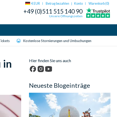
€ EUR
Betrag bezahlen
Konto
Warenkorb (
0
)
|
+49 (0)511 515 140 90
Unsere Öffnungszeiten
Tickets
Kostenlose Stornierungen und Umbuchungen
 in
Hier finden Sie uns auch
Facebook
Instagram
YouTube
Neueste Blogeinträge