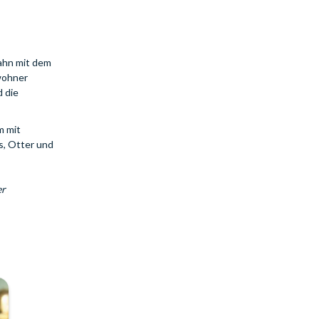
ahn mit dem
wohner
d die
m mit
s, Otter und
er