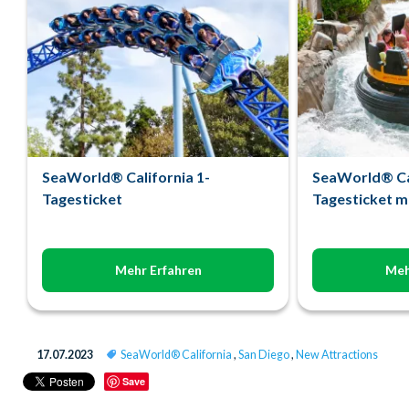
SeaWorld® California 1-
SeaWorld® Cal
Tagesticket
Tagesticket mi
Mehr Erfahren
Meh
17.07.2023
SeaWorld® California
,
San Diego
,
New Attractions
Save