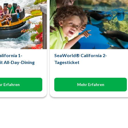
ifornia 1-
SeaWorld® California 2-
t All-Day-Dining
Tagesticket
r Erfahren
Mehr Erfahren