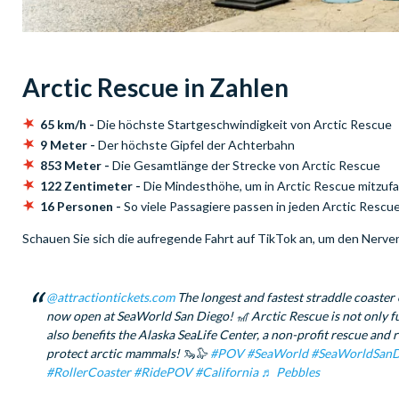
Arctic Rescue in Zahlen
65 km/h -
Die höchste Startgeschwindigkeit von Arctic Rescue
9 Meter -
Der höchste Gipfel der Achterbahn
853 Meter -
Die Gesamtlänge der Strecke von Arctic Rescue
122 Zentimeter -
Die Mindesthöhe, um in Arctic Rescue mitzuf
16 Personen -
So viele Passagiere passen in jeden Arctic Resc
Schauen Sie sich die aufregende Fahrt auf TikTok an, um den Nerven
@attractiontickets.com
The longest and fastest straddle coaster 
now open at SeaWorld San Diego! 🎢 Arctic Rescue is not only fun
also benefits the Alaska SeaLife Center, a non-profit rescue and r
protect arctic mammals! 🦦🦭
#POV
#SeaWorld
#SeaWorldSanD
#RollerCoaster
#RidePOV
#California
♬ Pebbles