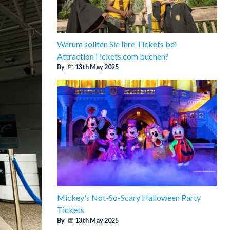
Warum sollten Sie Ihre Tickets bei
AttractionTickets.com buchen?
By
13th May 2025
Mickey's Not-So-Scary Halloween Party
Tickets
By
13th May 2025