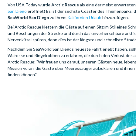
Von USA Today wurde
Arctic Rescue
als eine der meist erwarteten
San Diego
eröffnet! Es ist der sechste Coaster des Themenparks, d
SeaWorld San Diego
zu Ihrem
Kalifornien Urlaub
hinzuzufügen.
Bei Arctic Rescue klettern die Gäste auf einen Sitz im Stil eines Sc
und Böschungen der Strecke und durch das unvorhersehbare arktisch
Nervenkitzel spüren, denn dies ist der längste und schnellste Strad
Nachdem Sie SeaWorld San Diegos neueste Fahrt erlebt haben, soll
Walrosse und Ringelrobben zu erfahren, die durch den Verlust des a
Arctic Rescue: "Wir freuen uns darauf, unseren Gästen neue, lebensl
Mission voran, die Gäste über Meeressäuger aufzuklären und ihnen g
finden können."