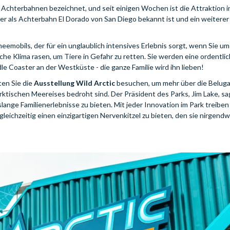
 Achterbahnen bezeichnet, und seit einigen Wochen ist die Attraktion 
er als Achterbahn El Dorado von San Diego bekannt ist und ein weiterer
hneemobils, der für ein unglaublich intensives Erlebnis sorgt, wenn Sie u
e Klima rasen, um Tiere in Gefahr zu retten. Sie werden eine ordentlic
dle Coaster an der Westküste - die ganze Familie wird ihn lieben!
ten Sie die
Ausstellung Wild Arctic
besuchen, um mehr über die Beluga
rktischen Meereises bedroht sind. Der Präsident des Parks, Jim Lake, s
ange Familienerlebnisse zu bieten. Mit jeder Innovation im Park treiben
leichzeitig einen einzigartigen Nervenkitzel zu bieten, den sie nirgend