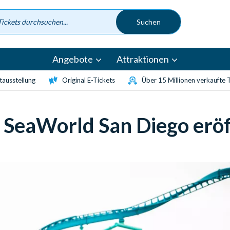
Angebote
Attraktionen
etausstellung
Original E-Tickets
Über 15 Millionen verkaufte 
in SeaWorld San Diego erö