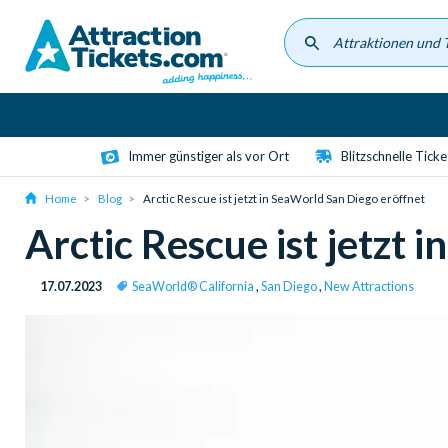
Skip
to
main
content
Immer günstiger als vor Ort
Blitzschnelle Tick
Home
Blog
Arctic Rescue ist jetzt in SeaWorld San Diego eröffnet
Arctic Rescue ist jetzt 
17.07.2023
SeaWorld® California
,
San Diego
,
New Attractions