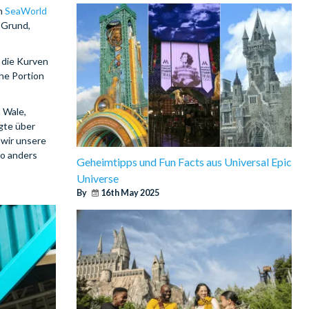
in
SeaWorld
 Grund,
m die Kurven
he Portion
 Wale,
agte über
 wir unsere
wo anders
Geheimtipps und Fun Facts aus Universal Epic
Universe
By
16th May 2025