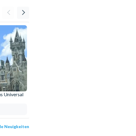
s Universal
Warum sollten Sie Ihre Tickets bei
AttractionTickets.com buchen?
13.05.2025
lle Neuigkeiten