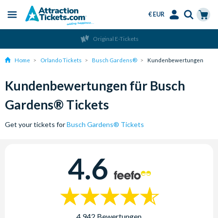
€ EUR
Menu
Skip
Select
Accounts
Cart
Original E-Tickets
to
Language
Menu
main
Home
Orlando Tickets
Busch Gardens®
Kundenbewertungen
content
Kundenbewertungen für Busch
Gardens® Tickets
Get your tickets for
Busch Gardens® Tickets
4.6
4,942 Bewertungen