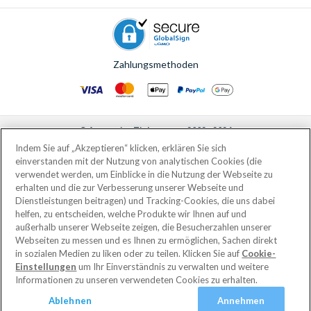
Zahlungsmethoden
© AttractionTickets.com 2002 - 2026
Eingetragener Firmensitz: 2nd Floor Nucleus House, 2 Lower Mortlake Road,
Indem Sie auf „Akzeptieren“ klicken, erklären Sie sich
Richmond, United Kingdom, TW9 2JA.
einverstanden mit der Nutzung von analytischen Cookies (die
AttractionTickets.com is a trading name of Attraction Tickets LTD, who are
verwendet werden, um Einblicke in die Nutzung der Webseite zu
the owners of UK Trademark Registration Nos. 3427114 and 3427117.
erhalten und die zur Verbesserung unserer Webseite und
Registered in England with registered number 4390984 and VAT Number
Dienstleistungen beitragen) und Tracking-Cookies, die uns dabei
795922965.
helfen, zu entscheiden, welche Produkte wir Ihnen auf und
außerhalb unserer Webseite zeigen, die Besucherzahlen unserer
Webseiten zu messen und es Ihnen zu ermöglichen, Sachen direkt
in sozialen Medien zu liken oder zu teilen. Klicken Sie auf
Cookie-
Einstellungen
um Ihr Einverständnis zu verwalten und weitere
Informationen zu unseren verwendeten Cookies zu erhalten.
Ablehnen
Annehmen