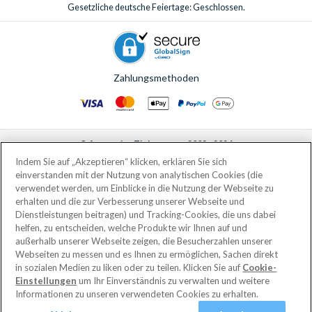
Gesetzliche deutsche Feiertage: Geschlossen.
Zahlungsmethoden
© AttractionTickets.com 2002 - 2026
Eingetragener Firmensitz: 2nd Floor Nucleus House, 2 Lower Mortlake Road,
Indem Sie auf „Akzeptieren“ klicken, erklären Sie sich
Richmond, United Kingdom, TW9 2JA.
einverstanden mit der Nutzung von analytischen Cookies (die
AttractionTickets.com is a trading name of Attraction Tickets LTD, who are
verwendet werden, um Einblicke in die Nutzung der Webseite zu
the owners of UK Trademark Registration Nos. 3427114 and 3427117.
erhalten und die zur Verbesserung unserer Webseite und
Registered in England with registered number 4390984 and VAT Number
Dienstleistungen beitragen) und Tracking-Cookies, die uns dabei
795922965.
helfen, zu entscheiden, welche Produkte wir Ihnen auf und
außerhalb unserer Webseite zeigen, die Besucherzahlen unserer
Webseiten zu messen und es Ihnen zu ermöglichen, Sachen direkt
in sozialen Medien zu liken oder zu teilen. Klicken Sie auf
Cookie-
Einstellungen
um Ihr Einverständnis zu verwalten und weitere
Informationen zu unseren verwendeten Cookies zu erhalten.