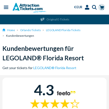
€ EUR
Menu
Skip
Select
Accounts
Cart
Original E-Tickets
to
Language
Menu
main
Home
Orlando Tickets
LEGOLAND Florida Tickets
content
Kundenbewertungen
Kundenbewertungen für
LEGOLAND® Florida Resort
Get your tickets for
LEGOLAND® Florida Resort
4.3