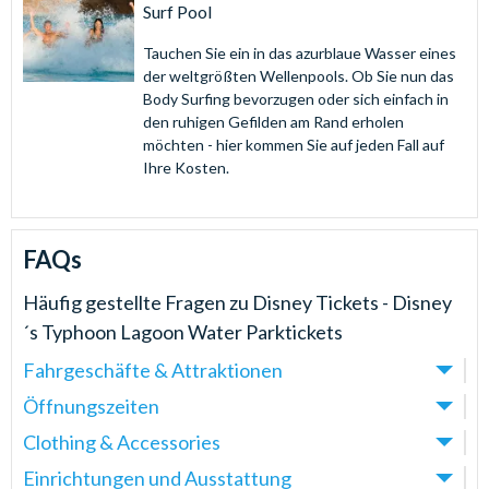
Surf Pool
Tauchen Sie ein in das azurblaue Wasser eines
der weltgrößten Wellenpools. Ob Sie nun das
Body Surfing bevorzugen oder sich einfach in
den ruhigen Gefilden am Rand erholen
möchten - hier kommen Sie auf jeden Fall auf
Ihre Kosten.
FAQs
Häufig gestellte Fragen zu
Disney Tickets - Disney
´s Typhoon Lagoon Water Parktickets
Fahrgeschäfte & Attraktionen
Öffnungszeiten
Wie viele Attraktionen gibt es im Typhoon Lagoon?
Im Park gibt es 11 Attraktionen, darunter aufregende
Clothing & Accessories
Was sind die Öffnungszeiten von Typhoon
Rutschen, einen Lazy River, ein Wellenbad und einen
Lagoon's?
Einrichtungen und Ausstattung
Muss ich eigene Handtücher ins Typhoon Lagoon
eigenen Kinderbereich.