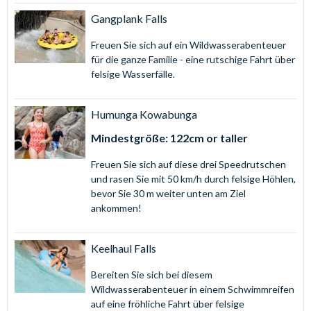
blauen Lagune.
Gangplank Falls
Sandy White Beach: Gönnen Sie sich etwas Entspannung
und lehnen Sie sich am wunderschönen weißen Ufer um
Freuen Sie sich auf ein Wildwasserabenteuer
den Surf Pool zurück.
für die ganze Familie - eine rutschige Fahrt über
felsige Wasserfälle.
Bitte beachten Sie: Die Disney Wasserparks sind
teilweise in den Wintermonaten wegen
Humunga Kowabunga
Wartungsarbeiten geschlossen. Es wird immer nur
jeweils einer der zwei Wasserparks auf einmal
Mindestgröße: 122cm or taller
geschlossen sein.
Freuen Sie sich auf diese drei Speedrutschen
und rasen Sie mit 50 km/h durch felsige Höhlen,
bevor Sie 30 m weiter unten am Ziel
ankommen!
Keelhaul Falls
Bereiten Sie sich bei diesem
Wildwasserabenteuer in einem Schwimmreifen
auf eine fröhliche Fahrt über felsige