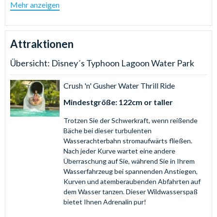
kleinen Rutschen, Springbrunnen und Wasserfällen.
Mehr anzeigen
Castaway Creek: Schnappen Sie sich einen Reifen und
entspannen Sie auf diesem ruhigen Fluss, der sich durch
den ganzen Wasserpark zieht.
Attraktionen
Spannender Nervenkitzel
Übersicht: Disney´s Typhoon Lagoon Water Park
Humunga Kowabunga: Hören Sie Ihren eigenen Schrei,
wenn Sie 65 Meter den Mount Mayday hinunterstürzen.
Crush 'n' Gusher Water Thrill Ride
Crush 'n' Gusher: Die aufregendste Wasser-Achterbahn
Mindestgröße: 122cm or taller
in Central Florida.
Mayday Falls: Wagen Sie sich auf die höchste
Trotzen Sie der Schwerkraft, wenn reißende
Wasserrutsche in Disney's Typhoon Lagoon.
Bäche bei dieser turbulenten
Wasserachterbahn stromaufwärts fließen.
Unterhaltung für die ganze Familie
Nach jeder Kurve wartet eine andere
Überraschung auf Sie, während Sie in Ihrem
Miss Adventure Falls: Steigen Sie an Bord und machen
Wasserfahrzeug bei spannenden Anstiegen,
Sie sich auf in die Gewässer, für Familienspaß auf dem
Kurven und atemberaubenden Abfahrten auf
längsten Fahrgeschäft in der Geschichte von Disney
dem Wasser tanzen. Dieser Wildwasserspaß
Wasserparks!
bietet Ihnen Adrenalin pur!
Surf Pool: Genießen Sie die Wellen in dieser riesigen