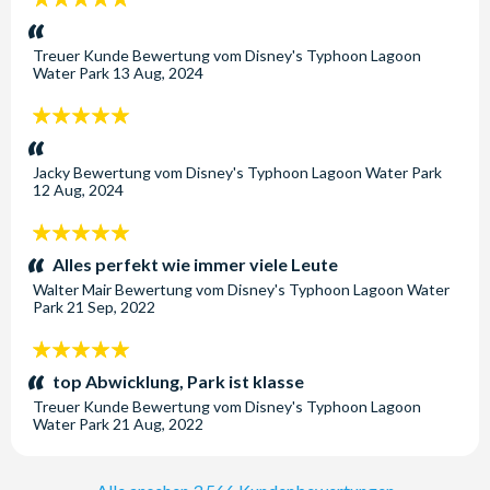
Aus Sicherheitsgründen hat jedes Becken eine andere
Sterne:
Tiefe. Ein Mitarbeiter kann Ihnen die jeweilige
Treuer Kunde
Bewertung vom
Disney's Typhoon Lagoon
Tiefe mitteilen, wenn Sie unsicher sind.
Water Park
13 Aug, 2024
5
Gibt es im Typhoon Lagoon Salzwasser-Pools?
Sterne:
Das Shark Reef war ein Salzwasser-Pool, dieser ist
Jacky
jedoch mittlerweile geschlossen.
Bewertung vom
Disney's Typhoon Lagoon Water Park
12 Aug, 2024
Kann ich im Typhoon Lagoon Surf-Unterricht
5
nehmen?
Sterne:
Alles perfekt wie immer viele Leute
Ja, im Surfing Program können Sie lernen, wie ein Profi
Walter Mair
Bewertung vom
Disney's Typhoon Lagoon Water
zu surfen. An ausgewählten Tagen können Sie vor der
Park
21 Sep, 2022
Parköffnung eine Unterrichtsstunde nehmen, um
entweder das Surfen zu lernen oder Ihre aktuellen
5
Fähigkeiten zu verbessern. Dies muss direkt bei Disney
Sterne:
top Abwicklung, Park ist klasse
gebucht und bezahlt werden.
Treuer Kunde
Bewertung vom
Disney's Typhoon Lagoon
Water Park
21 Aug, 2022