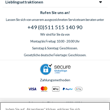
Lieblingsattraktionen
Rufen Sie uns an!
Lassen Sie sich von unserem ausgezeichneten Serviceteam beraten unter
+49 (0)511 515 140 90
Wir sind für Sie da von
Montag bis Freitag: 10:00 - 20:00 Uhr
Samstag & Sonntag: Geschlossen.
Gesetzliche deutsche Feiertage: Geschlossen.
Zahlungsmethoden
© AttractionTickets.com 2002 - 2026
Eingetragener Firmensitz: 2nd Floor Nucleus House, 2 Lower Mortlake Road,
Indem Sie auf „Akzeptieren“ klicken, erklären Sie sich