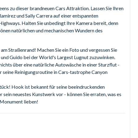
ns zu dieser brandneuen Cars Attraktion. Lassen Sie Ihren
Ramirez und Sally Carrera auf einer entspannten
Highways. Halten Sie unbedingt Ihre Kamera bereit, denn
ser magischen Begegnung. Eine wahrhaft außerirdische
hönen natürlichen und mechanischen Wundern des
 Größe von Buzz und Woody und klettern Sie auf den Rücken
e mit Gummiknochen gefüllte Hundeschüssel mit dem Schwanz
n am Straßenrand! Machen Sie ein Foto und vergessen Sie
i und Guido bei der World's Largest Lugnut zuzuwinken.
htning McQueen und Freunden auf dem neuen Cars Quatre
chts über eine natürliche Autowäsche in einer Sturzflut -
en Rennfahrer in sich entdeckt haben, übernehmen Sie
er seine Reinigungsroutine in Cars-tastrophe Canyon
tück! Hook ist bekannt für seine beeindruckenden
er sein neuestes Kunstwerk vor - können Sie erraten, was es
Zone Tower of Terror zu betreten und sich den drei neuen,
r-Monument lieben!
 Seele aus dem Leib zu schreien, während Sie 13 Stockwerke
™
eine rasante Fahrt mit Crush's Coaster, inspiriert von
erabenteuern und erleben Sie das "Meer" einmal anders!