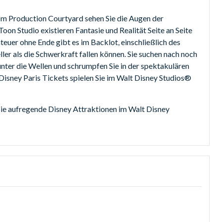
! Im Production Courtyard sehen Sie die Augen der
Toon Studio existieren Fantasie und Realität Seite an Seite
teuer ohne Ende gibt es im Backlot, einschließlich des
er als die Schwerkraft fallen können. Sie suchen nach noch
nter die Wellen und schrumpfen Sie in der spektakulären
Disney Paris Tickets spielen Sie im Walt Disney Studios®
Sie aufregende Disney Attraktionen im Walt Disney
ich bereit... entdecken Sie einen aufregenden neuen
an und begeben Sie sich auf die spannendsten MARVEL
n und Captain Marvel die Welt, oder entfesseln Sie auf
ren inneren Helden.
sney Studios® Park und erleben Sie das Geschehen hautnah