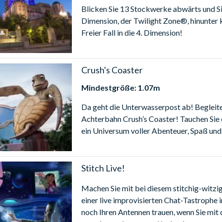
Andys schnellstes und liebstes Spielzeugauto bringt Ihr Herz gar
Blicken Sie 13 Stockwerke abwärts und Si
n Fahrt mit steilen Auf- und Abfahrten steigt.
Dimension, der Twilight Zone®, hinunter k
n für die ganze Familie
Freier Fall in die 4. Dimension!
le:
The Adventure: Schrumpfen Sie auf die Größe von Rémy und br
 gigantische Küche in Sicherheit. Rémy und seine Freunde haben ein
Crush's Coaster
- von Chefkoch Skinner entdeckt werden...
ers Parachute Drop:
Rekrutieren Sie Ihre Kleinen für diese hoch
Mindestgröße: 1.07m
n, befolgen Sie die Befehle und machen Sie sich bereit für einen a
Da geht die Unterwasserpost ab! Begleite
sichtstürme und überdimensionaler grüner Spielzeugsoldaten.
Achterbahn Crush’s Coaster! Tauchen Sie 
ein Universum voller Abenteuer, Spaß und v
Stitch Live!
Machen Sie mit bei diesem stitchig-witzig
einer live improvisierten Chat-Tastrophe 
noch Ihren Antennen trauen, wenn Sie mit