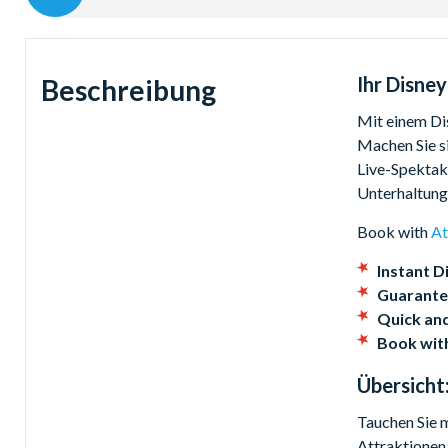
Disneyland Park und Walt Disney Studios Park sind jetzt ge
Disney Paris-Tickets können derzeit nicht am Eingang 
Ihr Disne
Beschreibung
Um einen Disney Paris-Themenpark zu betreten, ist sowo
Datierte Disney Paris-Tickets beinhalten automatisch I
Mit einem Dis
Machen Sie si
Mit undatierten Tickets müssen Sie Ihre Besuchstage res
Live-Spektake
Sie dann Ihr(e) Disney Paris-Ticket(s), bevor Sie mit d
Unterhaltung
Erfahren Sie mehr über das Disney Advance Reservation 
Book with
At
Instant Di
Guarante
Quick an
Book wit
Übersicht
Tauchen Sie m
Attraktionen 