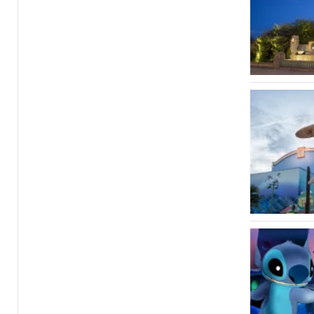
RC Racer:
aufregende
Attraktione
Ratatouil
durch eine
- und Sie 
Toy Soldi
Sie sich a
voller Aus