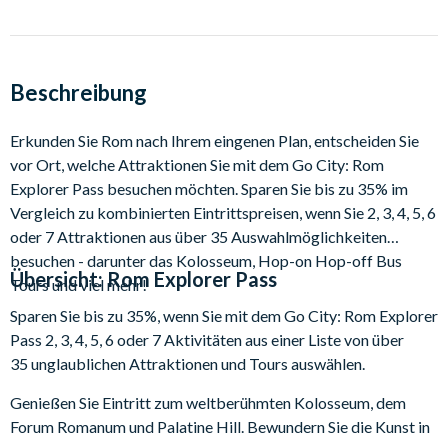
Rückerstattung, wenn Ihre Pläne durch COVID-19-
Einschränkungen durchkreuzt werden. Kein Ärger, kein
Stress!
Beschreibung
Erkunden Sie Rom nach Ihrem eingenen Plan, entscheiden Sie
vor Ort, welche Attraktionen Sie mit dem Go City: Rom
Explorer Pass besuchen möchten. Sparen Sie bis zu 35% im
Vergleich zu kombinierten Eintrittspreisen, wenn Sie 2, 3, 4, 5, 6
oder 7 Attraktionen aus über 35 Auswahlmöglichkeiten
besuchen - darunter das Kolosseum, Hop-on Hop-off Bus
Übersicht:
Rom Explorer Pass
Tours und viel mehr!
Sparen Sie bis zu 35%, wenn Sie mit dem Go City: Rom Explorer
Pass 2, 3, 4, 5, 6 oder 7 Aktivitäten aus einer Liste von über
35 unglaublichen Attraktionen und Tours auswählen.
Genießen Sie Eintritt zum weltberühmten Kolosseum, dem
Forum Romanum und Palatine Hill. Bewundern Sie die Kunst in