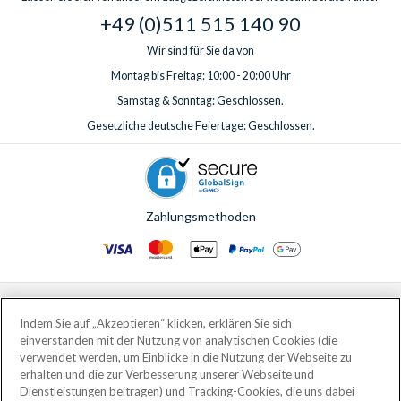
+49 (0)511 515 140 90
Wir sind für Sie da von
Montag bis Freitag: 10:00 - 20:00 Uhr
Samstag & Sonntag: Geschlossen.
Gesetzliche deutsche Feiertage: Geschlossen.
Zahlungsmethoden
© AttractionTickets.com 2002 - 2026
Eingetragener Firmensitz: 2nd Floor Nucleus House, 2 Lower Mortlake Road,
Indem Sie auf „Akzeptieren“ klicken, erklären Sie sich
Richmond, United Kingdom, TW9 2JA.
einverstanden mit der Nutzung von analytischen Cookies (die
AttractionTickets.com is a trading name of Attraction Tickets LTD, who are
verwendet werden, um Einblicke in die Nutzung der Webseite zu
the owners of UK Trademark Registration Nos. 3427114 and 3427117.
erhalten und die zur Verbesserung unserer Webseite und
Registered in England with registered number 4390984 and VAT Number
Dienstleistungen beitragen) und Tracking-Cookies, die uns dabei