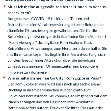
60 Tage lang gültig. Alle Attraktionen müssen in diesem
Audioguide, Eintritt und multimedia Video
Muss ich meine ausgewählten Attraktionen im Voraus
Zeitraum besucht werden. Eine Rückerstattung für nicht
St. Peter’s Basilica geführte Tour
reservieren?
genutzte Attraktionen ist ausgeschlossen.
Leckeres Pasta Menü von Trevi Fountain
Aufgrund von COVID-19 ist für viele Touren und
Sie müssen bei Ihrer Buchung keine Attraktionen auswählen.
Piazza Navona Underground – Stadio di Domiziano
Attraktionen eine Vorabreservierung erforderlich, um die
Entscheiden Sie spontan vor Ort, welche Attraktionen Sie
Anient Via Appia Antica mit dem Fahrrad
räumliche Distanzierung zu gewährleisten. Die für die
besuchen möchten.
Museo delle Cere (Wax Museum)
Reservierung notwendigen Schritte finden Sie im Abschnitt
Für einige Attraktionen, wie Tours und Shows, sind
Borghese Gallery
"Reservierungen" des digitalen Rom Explorer Pass
Reservierungen im Voraus notwendig. Bitte sehen Sie in
Welcome to Rome – Show
Reiseführers (Anweisungen zum Herunterladen erhalten Sie
Ihrem Reiseführer bei der jeweiligen Attraktion nach, ob
Eat Like Italians! Set Italian Menu (R)
mit Ihren Unterlagen). Es liegt in Ihrer Verantwortung, sich
und wie Sie reservieren müssen.
Pantheon geführte Tour (R)
vor dem Besuch einer Attraktion über die jeweiligen
Bitte beachten Sie: Eine Reservierung aktiviert Ihren Pass
Alter of the Fatherland Panoramic View
Einlassbestimmungen, Öffnungszeiten und besondere
NICHT. Ihr Pass wird erst aktiviert, wenn Sie Ihre erste
HiBike and Caracalla Baths - 3 Hours
Hinweise zu informieren.
Attraktion besuchen. Eine Reservierung zählt als Besuch
HiBike and Circo Massimo Experience - 3 Hours
Wie erhalte ich meinen Go City: Rom Exporer Pass?
einer Attraktion. Sollten Sie nicht zu Ihrer Reservierung
HiBike Rental - 3 Hours
Der Rom Explorer Pass wird kurz nach abgeschlossener
erscheinen, wird trotzdem eine Attraktion von Ihrem Pass
The Most Beautiful Opera Arias
Buchung in Ihrem persönlichen Kundenkonto zum
abgebucht.
The Three Tenors in Concert with Ballet – Waldensian
Download bereitstehen. Sie können also umgehend mit dem
Der Pass ist nur für eine Person gültig. Es können nicht
Auditorium
Planen anfangen und den Pass nach Ihrer Ankunft in
mehrere Personen den gleichen Pass benutzen.
Pocket Opera
Barcelona sofort nutzen. Drucken Sie Ihren Pass aus oder
Sie können Ihren Rom Explorer Pass nur einmal pro