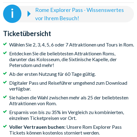
Rome Explorer Pass - Wissenswertes
vor Ihrem Besuch!
Aufgrund von COVID-19 ist für viele Touren und
Attraktionen eine Vorabreservierung erforderlich, um
Ticketübersicht
die räumliche Distanzierung zu gewährleisten. Die für
die Reservierung notwendigen Schritte finden Sie im
Wählen Sie 2, 3, 4, 5, 6 oder 7 Attraktionen und Tours in Rom.
Abschnitt "Reservierungen" des digitalen Rome
Entdecken Sie die beliebtesten Attraktionen Roms,
Explorer Pass Reiseführers (Anweisungen zum
darunter das Kolosseum, die Sixtinische Kapelle, der
Petersdom und mehr!
Herunterladen erhalten Sie mit Ihren Unterlagen). Es
liegt in Ihrer Verantwortung, sich vor dem Besuch einer
Ab der ersten Nutzung für 60 Tage gültig.
Attraktion über die jeweiligen Einlassbestimmungen,
Digitaler Pass und Reiseführer umgehend zum Download
Öffnungszeiten und besondere Hinweise zu
verfügbar.
informieren.
Sie haben die Wahl zwischen mehr als 25 der beliebtesten
Attraktionen von Rom.
BUCHEN SIE MIT GUTEM GEWISSEN und seien sie
Ersparnis von bis zu 35% im Vergleich zu kombinierten,
versichert, dass unsere Go City: Rome Explorer Pass
einzelnen Ticketpreisen vor Ort.
Tickets durch unseren kostenlosen COVID-
Voller Vertrauen buchen:
Unsere Rom Explorer Pass
Stornoschutz geschützt sind. Ändern Sie Ihre Buchung
Tickets können kostenlos storniert werden.
kostenlos oder stornieren Sie Ihre Tickets mit voller