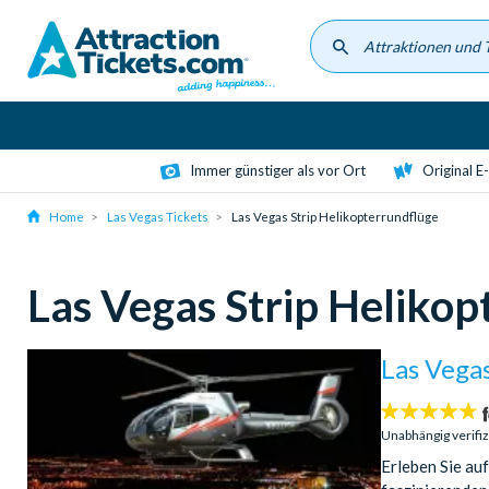
Skip
to
main
content
Immer günstiger als vor Ort
Original E
Home
Las Vegas Tickets
Las Vegas Strip Helikopterrundflüge
Las Vegas Strip Helikop
Las Vegas
4.7
Sterne:
Unabhängig verifi
Erleben Sie au