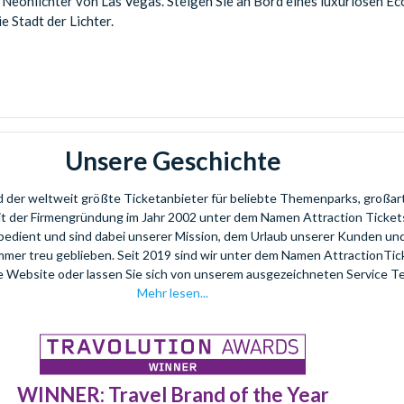
 Neonlichter von Las Vegas. Steigen Sie an Bord eines luxuriösen E
e Stadt der Lichter.
Unsere Geschichte
nd der weltweit größte Ticketanbieter für beliebte Themenparks, großar
eit der Firmengründung im Jahr 2002 unter dem Namen Attraction Tickets
bedient und sind dabei unserer Mission, dem Urlaub unserer Kunden u
mmer treu geblieben. Seit 2019 sind wir unter dem Namen AttractionTi
re Website oder lassen Sie sich von unserem ausgezeichneten Service T
Mehr lesen...
WINNER: Travel Brand of the Year