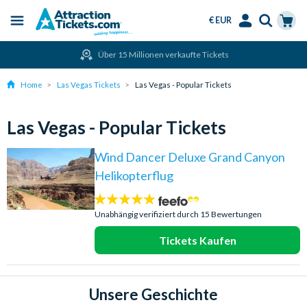
€ EUR
Menu
Skip
Select
Accounts
Cart
Über 15 Millionen verkaufte Tickets
to
Language
Menu
main
Home
Las Vegas Tickets
Las Vegas - Popular Tickets
content
Las Vegas - Popular Tickets
Wind Dancer Deluxe Grand Canyon
Helikopterflug
4.9
Sterne:
Unabhängig verifiziert durch 15 Bewertungen
Tickets Kaufen
Unsere Geschichte