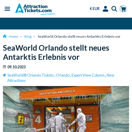
€ EUR
Menu
Skip
Select
Accounts
Cart
Über 15 Millionen verkaufte Tickets
to
Language
Menu
main
Home
Blog
SeaWorld Orlando stellt neues Antarktis Erlebnis vor
content
SeaWorld Orlando stellt neues
Antarktis Erlebnis vor
09.10.2023
SeaWorld® Orlando Tickets
,
Orlando
,
Expert View Column
,
New
Attractions