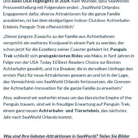
und
eines DER Highlights in 2024
. Kein Wunder, dass SeaWorlds
Pressemitteilung mit Folgendem endet: „SeaWorld Orlandos
Engagement dafür, diverse Attraktionen für die ganze Familie
anzubieten, ist bei dem einzigartigen Indoor-Outdoor Achterbahn
Erlebnis Penguin Trek offensichtlich.“
„Dieser jüngste Zuwachs zu der Familie aus Achterbahnen
verspricht ein weiteres Kronjuwel in einem Park zu werden, der
schon jetzt für die Exzellenz seiner Coaster gefeiert ist.
Penguin
Trek
schließt sich
preisgekrönten Rides
wie Mako, in fünf Jahren in
Folge von der USA Today 10 Best Readers Choice zur Besten
Achterbahn gewählt, und Ice Breaker, die in derselben Umfrage den
ersten Platz für neue Attraktionen gewann an und ist in der Lage,
das Vermächtnis von SeaWorld Orlando fortzusetzen, die Grenzen
der Achterbahn-Innovation für die ganze Familie zu erweitern."
Also, während wir weiterhin etwas um das klassische Empire of the
Penguin trauern, sind wir in freudiger Erwartung auf Penguin Trek,
einem ganz neuen
Achterbahn- und Tiererlebnis
, das nächstes
Jahr nach SeaWorld Orlando kommt.
Was sind Ihre liebsten Attraktionen in SeaWorld? Teilen Sie Bilder