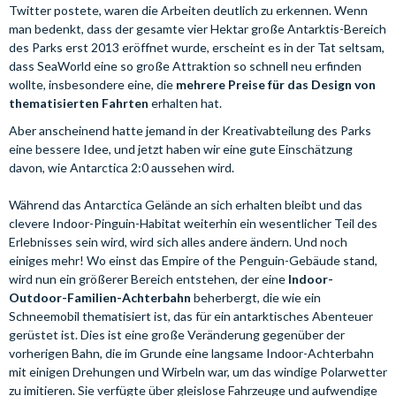
Twitter postete, waren die Arbeiten deutlich zu erkennen. Wenn
man bedenkt, dass der gesamte vier Hektar große Antarktis-Bereich
des Parks erst 2013 eröffnet wurde, erscheint es in der Tat seltsam,
dass SeaWorld eine so große Attraktion so schnell neu erfinden
wollte, insbesondere eine, die
mehrere Preise für das Design von
thematisierten Fahrten
erhalten hat.
Aber anscheinend hatte jemand in der Kreativabteilung des Parks
eine bessere Idee, und jetzt haben wir eine gute Einschätzung
davon, wie Antarctica 2:0 aussehen wird.
Während das Antarctica Gelände an sich erhalten bleibt und das
clevere Indoor-Pinguin-Habitat weiterhin ein wesentlicher Teil des
Erlebnisses sein wird, wird sich alles andere ändern. Und noch
einiges mehr! Wo einst das Empire of the Penguin-Gebäude stand,
wird nun ein größerer Bereich entstehen, der eine
Indoor-
Outdoor-Familien-Achterbahn
beherbergt, die wie ein
Schneemobil thematisiert ist, das für ein antarktisches Abenteuer
gerüstet ist. Dies ist eine große Veränderung gegenüber der
vorherigen Bahn, die im Grunde eine langsame Indoor-Achterbahn
mit einigen Drehungen und Wirbeln war, um das windige Polarwetter
zu imitieren. Sie verfügte über gleislose Fahrzeuge und aufwendige