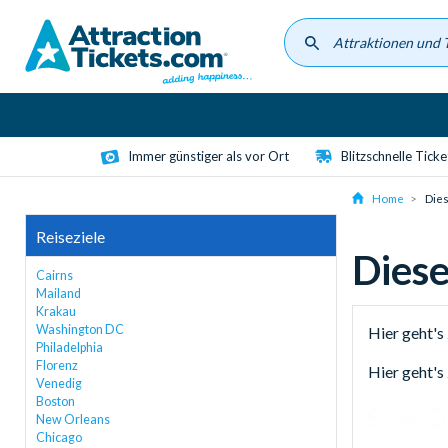
Skip
to
main
content
Immer günstiger als vor Ort
Blitzschnelle Tick
Home
Dies
Reiseziele
Diese
Cairns
Mailand
Krakau
Washington DC
Hier geht's
Philadelphia
Florenz
Hier geht'
Venedig
Boston
Image
New Orleans
Chicago