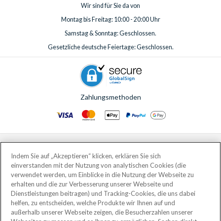
Wir sind für Sie da von
Montag bis Freitag: 10:00 - 20:00 Uhr
Samstag & Sonntag: Geschlossen.
Gesetzliche deutsche Feiertage: Geschlossen.
Zahlungsmethoden
© AttractionTickets.com 2002 - 2026
Eingetragener Firmensitz: 2nd Floor Nucleus House, 2 Lower Mortlake Road,
Indem Sie auf „Akzeptieren“ klicken, erklären Sie sich
Richmond, United Kingdom, TW9 2JA.
einverstanden mit der Nutzung von analytischen Cookies (die
AttractionTickets.com is a trading name of Attraction Tickets LTD, who are
verwendet werden, um Einblicke in die Nutzung der Webseite zu
the owners of UK Trademark Registration Nos. 3427114 and 3427117.
erhalten und die zur Verbesserung unserer Webseite und
Registered in England with registered number 4390984 and VAT Number
Dienstleistungen beitragen) und Tracking-Cookies, die uns dabei
795922965.
helfen, zu entscheiden, welche Produkte wir Ihnen auf und
außerhalb unserer Webseite zeigen, die Besucherzahlen unserer