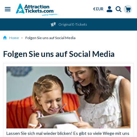
€ EUR
Menu
Skip
Select
Accounts
Cart
Original E-Tickets
to
Language
Menu
main
Home
Folgen Sie uns auf Social Media
content
Folgen Sie uns auf Social Media
Lassen Sie sich mal wieder blicken! Es gibt so viele Wege mit uns