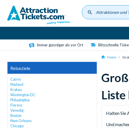
Skip
to
main
content
Immer günstiger als vor Ort
Blitzschnelle Tick
Home
Groß
Reiseziele
Großa
Cairns
Mailand
Krakau
Liste
Washington DC
Philadelphia
Florenz
Venedig
Halten Sie 
Boston
New Orleans
Und machen 
Chicago