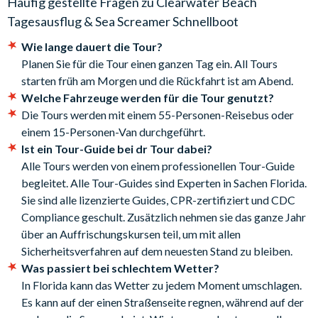
Häufig gestellte Fragen zu
Clearwater Beach
Mittagskarte entscheiden, sodass Sie flexibel entscheiden
ändern.
Tagesausflug & Sea Screamer Schnellboot
können, was Sie in einem klassischen Strandrestaurant essen
Stornierungsbedingungen:
möchten. Genießen Sie die Aussicht, während Sie sich mit einer
Wie lange dauert die Tour?
leckeren Mahlzeit stärken, die die lokalen Meeresfrüchte und
Planen Sie für die Tour einen ganzen Tag ein. All Tours
Kostenlose Stornierungen für Buchungen, die bis zum
andere verlockende Gerichte hervorhebt. Der
starten früh am Morgen und die Rückfahrt ist am Abend.
Abreisedatum storniert werden. Für Stornierungen nach der
Geschenkgutschein kann in allen Restaurants der Crabbys-
Welche Fahrzeuge werden für die Tour genutzt?
Abreise werden keine Erstattungen gewährt.
Gruppe in Clearwater Beach eingelöst werden - Crabby's Bar
Die Tours werden mit einem 55-Personen-Reisebus oder
& Grill, Crabby's Dockside, Crabby's Hideaway, Salty's Island
einem 15-Personen-Van durchgeführt.
Bar & Grill, The Salty Crab North Beach.
Ist ein Tour-Guide bei dr Tour dabei?
Alle Tours werden von einem professionellen Tour-Guide
Später am Tag wartet ein nervenaufreibendes Abenteuer auf
begleitet. Alle Tour-Guides sind Experten in Sachen Florida.
Sie: Der
Sea Screamer
ist nicht nur das größte Schnellboot
Sie sind alle lizenzierte Guides, CPR-zertifiziert und CDC
der Welt, sondern bietet außerdem das bezauberndste
Compliance geschult. Zusätzlich nehmen sie das ganze Jahr
Rundum-Erlebnis mit einheimischen Großen Tümmlern, die es
über an Auffrischungskursen teil, um mit allen
LIEBEN, im Wasser hinter dem Boot zu spielen. Mit
Sicherheitsverfahren auf dem neuesten Stand zu bleiben.
zwei Doppel-Turbo-Motoren und dem speziell entworfenen
Was passiert bei schlechtem Wetter?
tiefen V-Rumpf ist der Sea Screamer das perfekte Gefährt, um
In Florida kann das Wetter zu jedem Moment umschlagen.
an der Küste von Clearwater vorbei zu brausen und mit den
Es kann auf der einen Straßenseite regnen, während auf der
Delfinen um die Wette zu rasen - mit einer