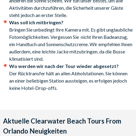
anderen die Sonne scheint. Wir tun unser bestes, um alle
Höchstgeschwindigkeit von 56 kmh.
Aktivitäten durchzuführen, die Sicherheit unserer Gäste
steht jedoch an erster Stelle.
Das 21 Meter lange Boot ist vollständig von der Küstenwache
Was soll ich mitbringen?
lizenziert und verfügt über bequeme Sitze, zwei Toiletten und
Bringen Sie unbedingt Ihre Kamera mit. Es gibt unglaubliche
Getränke an Bord. Auf der einstündigen Tour können Sie nicht
Fotomöglichkeiten. Vergessen Sie nicht Ihren Badeanzug,
nur das Panorama der Küste bewundern, sondern auch den
ein Handtuch und Sonnenschutzcreme. Wir empfehlen Ihnen
Nervenkitzel erleben, mit Vollgas durch die Wellen zu rasen.
außerdem, eine leichte Jacke mitzubringen, da die Busse
Nach Ihrem aufregenden maritimen Abenteuer haben Sie
klimatisiert sind.
immer noch Zeit, "America's No. 1 Beach" (Jahr für Jahr zur Nr.
Wo werden wir nach der Tour wieder abgesetzt?
1 im Land gewählt) für den Rest des Tages zu genießen.
Der Rücktransfer hält an allen Abholstationen. Sie können
an einer beliebigen Station aussteigen, es erfolgen jedoch
Wenn Sie also an Ihrem Strandtag auch ein wenig Nervenkitzel
keine Hotel-Drop-offs.
auf dem Meer erleben wollen, ist dies die richtige Tour für Sie!
Treffpunkte & Startzeiten
7:00 Uhr - Pacifica Ballsaal im Universal Royal Pacific
Aktuelle Clearwater Beach Tours From
Resort. (nur Gäste, die in den Universal Resorts wohnen,
Orlando Neuigkeiten
können diesen Ort wählen). 6300 Hollywood Way, Orlando,