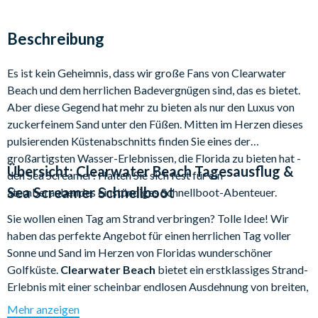
Beschreibung
Es ist kein Geheimnis, dass wir große Fans von Clearwater
Beach und dem herrlichen Badevergnügen sind, das es bietet.
Aber diese Gegend hat mehr zu bieten als nur den Luxus von
zuckerfeinem Sand unter den Füßen. Mitten im Herzen dieses
pulsierenden Küstenabschnitts finden Sie eines der
großartigsten Wasser-Erlebnissen, die Florida zu bieten hat -
Übersicht:
Clearwater Beach Tagesausflug &
den Sea Screamer! Halten Sie sich fest für ein
Sea Screamer Schnellboot
atemberaubendes einstündiges Schnellboot-Abenteuer.
Sie wollen einen Tag am Strand verbringen? Tolle Idee! Wir
haben das perfekte Angebot für einen herrlichen Tag voller
Sonne und Sand im Herzen von Floridas wunderschöner
Golfküste.
Clearwater Beach
bietet ein erstklassiges Strand-
Erlebnis mit einer scheinbar endlosen Ausdehnung von breiten,
offenen Strandabschnitten. Es ist ein hervorragendes
Mehr anzeigen