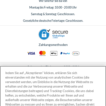
Wir sind für Sie da von
Montag bis Freitag: 10:00 - 20:00 Uhr
Samstag & Sonntag: Geschlossen.
Gesetzliche deutsche Feiertage: Geschlossen.
Zahlungsmethoden
© AttractionTickets.com 2002 - 2026
Eingetragener Firmensitz: 2nd Floor Nucleus House, 2 Lower Mortlake Road,
Indem Sie auf „Akzeptieren“ klicken, erklären Sie sich
Richmond, United Kingdom, TW9 2JA.
einverstanden mit der Nutzung von analytischen Cookies (die
AttractionTickets.com is a trading name of Attraction Tickets LTD, who are
verwendet werden, um Einblicke in die Nutzung der Webseite zu
the owners of UK Trademark Registration Nos. 3427114 and 3427117.
erhalten und die zur Verbesserung unserer Webseite und
Registered in England with registered number 4390984 and VAT Number
Dienstleistungen beitragen) und Tracking-Cookies, die uns dabei
795922965.
helfen, zu entscheiden, welche Produkte wir Ihnen auf und
außerhalb unserer Webseite zeigen, die Besucherzahlen unserer
Webseiten zu messen und es Ihnen zu ermöglichen, Sachen direkt