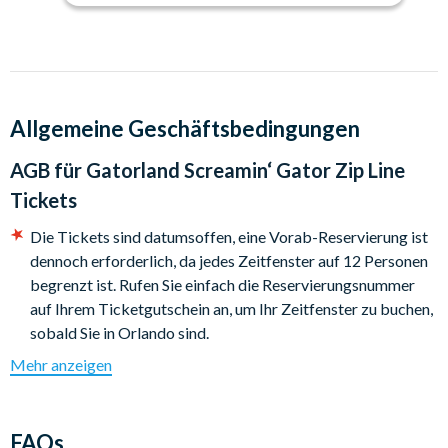
Das Gatorland befindet sich zwischen Orlando und Kissimee
am South Orange Blossom Trail, etwa 15 Minuten Autofahrt
von Walt Disney World entfernt.
Dauer:
Allgemeine Geschäftsbedingungen
Das Zip Line Erlebnis dauert etwa 2,5 Stunden. Mit Ihrem
Ticket erhalten Sie einen Tageseintritt ins Gatorland, um die
AGB für
Gatorland Screamin‘ Gator Zip Line
anderen Attraktionen zu erkunden.
Tickets
Öffnungszeiten:
Die Tickets sind datumsoffen, eine Vorab-Reservierung ist
Das Gatorland ist täglich von 9:00 bis 17:00 Uhr geöffnet.
dennoch erforderlich, da jedes Zeitfenster auf 12 Personen
begrenzt ist. Rufen Sie einfach die Reservierungsnummer
auf Ihrem Ticketgutschein an, um Ihr Zeitfenster zu buchen,
sobald Sie in Orlando sind.
Teilnehmer müssen mindestens einen Meter (37" ) groß sein
Mehr anzeigen
und dürfen nicht mehr als 120kg wiegen. Aus
Sicherheitsgründen ist es wichtig, dass die Zip Line Sitze
passen. Deswegen kann es vorkommen, dass Sie sich vor
FAQs