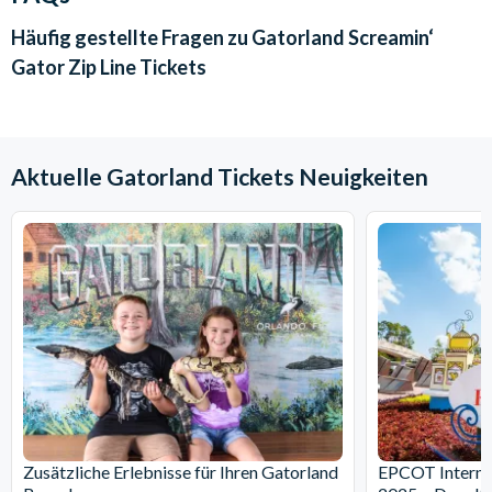
Teilnahme wiegen müssen.
Alle Teilnehmer werden darum gebeten, eine
Häufig gestellte Fragen zu
Gatorland Screamin‘
Einverständniserklärung sowie einen Haftungsverzicht zu
Gator Zip Line Tickets
unterschreiben. Kinder und Jugendlich unter 18 Jahren
müssen die Einverständniserklärung der Eltern oder einer
anderen Aufsichtsperson vorweisen können.
Stornierungsbedingungen:
Kostenlose Stornierungen,
Aktuelle Gatorland Tickets Neuigkeiten
bevor Sie Ihr Ticket heruntergeladen haben. Sobald Sie Ihr
Ticket von Ihrem Kundenkonto heruntergeladen haben, ist
dieses nicht mehr rückerstattbar.
Zusätzliche Erlebnisse für Ihren Gatorland
EPCOT Internat