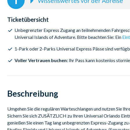
Wissenswertes vor der Abreise
Sichern Sie sich Ihr Universal Express Unlimited Ticket jet
beliebtesten Attraktionen so oft Sie wollen! Bitte beachten
Ticketübersicht
ausgewählten Datum genutzt werden kann und ein separates Ei
Eintritt in die Universal Freizeitparks zu erhalten.
Unbegrenzter Express Zugang an teilnehmenden Fahrgeschä
Universal Islands of Adventure. Bitte beachten Sie: Ein
Eint
1-Park oder 2-Parks Universal Express Pässe sind verfügb
Voller Vertrauen buchen:
Ihr Pass kann kostenlos storni
Beschreibung
Umgehen Sie die regulären Warteschlangen und nutzen Sie Ihren
Sichern Sie sich ZUSÄTZLICH zu Ihren Universal Orlando Eintr
genießen Sie einen Tag lang unbegrenzten Express-Zugang zu d
Studios Florida und Universal Islands of Adventure. (Separates 