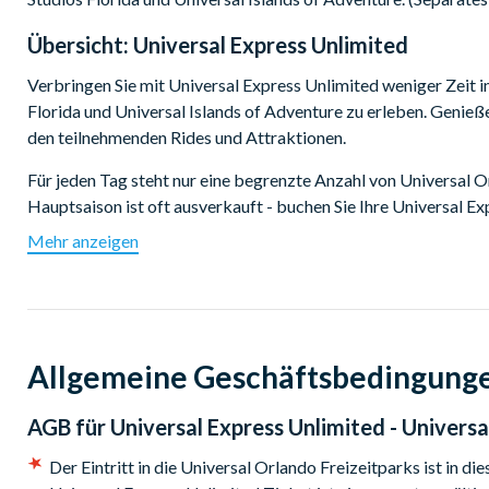
Übersicht:
Universal Express Unlimited
Verbringen Sie mit Universal Express Unlimited weniger Zeit i
Florida und Universal Islands of Adventure zu erleben. Geni
den teilnehmenden Rides und Attraktionen.
Für jeden Tag steht nur eine begrenzte Anzahl von Universal 
Hauptsaison ist oft ausverkauft - buchen Sie Ihre Universal E
vermeiden.
Mehr anzeigen
Universal Express Unlimited-Pässe sind einen ganzen Tag lang
das entweder in den Universal Studios Florida oder in den Un
2-Park-Ticket, das am selben Tag in beiden Universal Theme
Allgemeine Geschäftsbedingung
Teilnehmende Universal Orlando Express Rides und A
Universal Studios Florida
AGB für
Universal Express Unlimited - Univers
Animal Actors on Location!
Der Eintritt in die Universal Orlando Freizeitparks ist i
Despicable Me Minion Mayhem