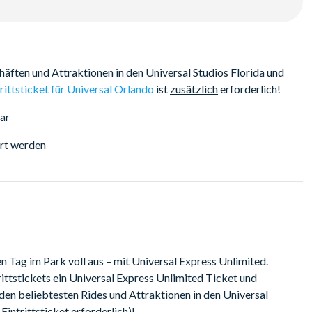
zt und umgehen Sie die regulären Warteschlangen an den
 Sie, dass das Universal Express Unlimited Ticket nur am
ntrittsticket für Universal Orlando erforderlich ist, um
ften und Attraktionen in den Universal Studios Florida und
rittsticket für Universal Orlando
ist
zusätzlich
erforderlich!
ar
ert werden
 Tag im Park voll aus – mit Universal Express Unlimited.
ittstickets ein Universal Express Unlimited Ticket und
en beliebtesten Rides und Attraktionen in den Universal
Eintrittsticket erforderlich)!