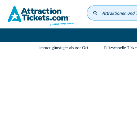
Skip
to
main
content
Immer günstiger als vor Ort
Blitzschnelle Tick