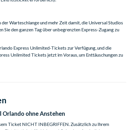
n der Warteschlange und mehr Zeit damit, die Universal Studios
eßen Sie den ganzen Tag über unbegrenzten Express-Zugang zu
Orlando Express Unlimited-Tickets zur Verfügung, und die
xpress Unlimited Tickets jetzt im Voraus, um Enttäuschungen zu
 gültig, und Sie haben die Wahl zwischen einem 1-Park-Ticket,
iversal Islands of Adventure verwendet werden kann, oder einem
nparks verwendet werden kann.
en
ttraktionen
al Orlando ohne Anstehen
n diesem Ticket NICHT INBEGRIFFEN. Zusätzlich zu Ihrem