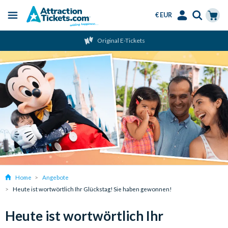
€ EUR
Menu
Skip
Select
Accounts
Cart
Original E-Tickets
to
Language
Menu
main
content
Home
Angebote
Heute ist wortwörtlich Ihr Glückstag! Sie haben gewonnen!
Heute ist wortwörtlich Ihr