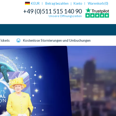
€ EUR
Betrag bezahlen
Konto
Warenkorb (
0
)
|
+49 (0)511 515 140 90
Unsere Öffnungszeiten
Tickets
Kostenlose Stornierungen und Umbuchungen