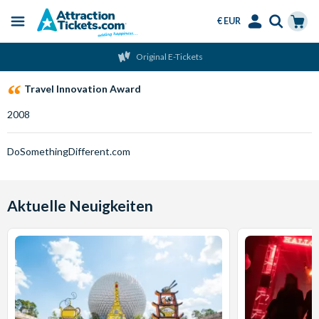
€ EUR
Menu
Skip
Select
Accounts
Cart
Original E-Tickets
to
Language
Menu
main
Travel Innovation Award
content
2008
DoSomethingDifferent.com
Aktuelle Neuigkeiten