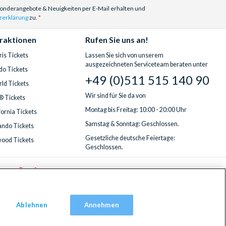
Sonderangebote & Neuigkeiten per E-Mail erhalten und
zerklärung
zu.
traktionen
Rufen Sie uns an!
is Tickets
Lassen Sie sich von unserem
ausgezeichneten Serviceteam beraten unter
do Tickets
+49 (0)511 515 140 90
ld Tickets
Wir sind für Sie da von
® Tickets
Montag bis Freitag: 10:00 - 20:00 Uhr
fornia Tickets
Samstag & Sonntag: Geschlossen.
ndo Tickets
Gesetzliche deutsche Feiertage:
wood Tickets
Geschlossen.
Ablehnen
Annehmen
ingdom, TW9 2JA.