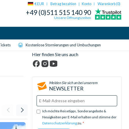
€ EUR
Betrag bezahlen
Konto
Warenkorb (
0
)
|
+49 (0)511 515 140 90
Unsere Öffnungszeiten
Tickets
Kostenlose Stornierungen und Umbuchungen
Hier finden Sie uns auch
Facebook
Instagram
YouTube
Melden Sie sich an bei unserem
NEWSLETTER
Ich möchte Reisetipps, Sonderangebote &
Neuigkeiten per E-Mail erhalten und stimme der
Datenschutzerklärung
zu.