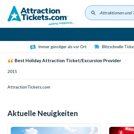
Skip
to
main
content
Immer günstiger als vor Ort
Blitzschnelle Tick
Best Holiday Attraction Ticket/Excursion Provider
2015
AttractionTickets.com
Aktuelle Neuigkeiten