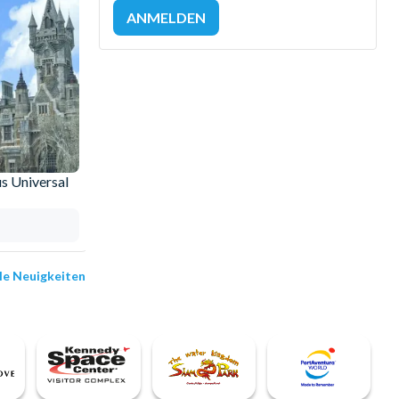
s Universal
Warum sollten Sie Ihre Tickets bei
AttractionTickets.com buchen?
13.05.2025
lle Neuigkeiten