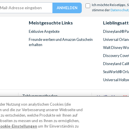
Ich möchte Reisetipps, 
stimme der
Datenschut
Meistgesuchte Links
Lieblingsat
Exklusive Angebote
Disneyland® Par
Freunde werben und Amazon Gutschein
Universal Orlan
erhalten
Walt Disney Wor
Discovery Cove
Disneyland Cali
SeaWorld® Orla
Universal Holly
Zahlungsmethoden
t der Nutzung von analytischen Cookies (die
en und die zur Verbesserung unserer Webseite und
 zu entscheiden, welche Produkte wir Ihnen auf
© AttractionTickets.com 2002 - 2026
bseiten zu messen und es Ihnen zu ermöglichen,
irmensitz: 2nd Floor Nucleus House, 2 Lower Mortlake Road, Richmond, United K
ookie-Einstellungen
um Ihr Einverständnis zu