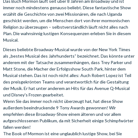
Das Buch Mormon läuft seit über 8 Jahren am Broadway und ist
immer noch mindestens genauso beliebt. Diese fantastische Show
erzählt die Geschichte von zwei Missionären, die nach Uganda
geschickt werden, um die Menschen dort von ihrer mormonischen
Religion zu überzeugen – selbstverständlich läuft nicht alles nach
Plan. Die wahnsinnig lustigen Konsequenzen erleben Sie in diesem
Musical.
Dieses beliebte Broadway-Musical wurde von der New York Times
als „bestes Musical des Jahrhunderts“ bezeichnet. Das könnte unter
anderem mit der Tatsache zusammenhängen, dass Trey Parker und
Matt Stone, die Macher der Erfolgsshow South Park, hinter dem
Musical stehen. Das ist noch nicht alles: Auch Robert Lopez ist Teil
des preisgekrönten Teams und verantwortlich für die Gestaltung
der Musik. Er hat unter anderem an Hits für das Avenue Q-Musical
und Disney's Frozen gearbeitet.
Wenn Sie das immer noch nicht überzeugt hat, hat diese Show
außerdem beeindruckende 9 Tony Awards gewonnen! Wir
empfehlen diese Broadway-Show einem älteren und vor allem
aufgeschlossenen Publikum, da mit Sicherheit einige Schimpfwörter
fallen werden!
The Book of Mormon ist eine unglaublich lustige Show, bei Sie