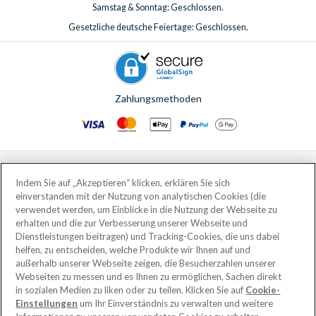
Samstag & Sonntag: Geschlossen.
Gesetzliche deutsche Feiertage: Geschlossen.
Zahlungsmethoden
© AttractionTickets.com 2002 - 2026
Eingetragener Firmensitz: 2nd Floor Nucleus House, 2 Lower Mortlake Road,
Indem Sie auf „Akzeptieren“ klicken, erklären Sie sich
Richmond, United Kingdom, TW9 2JA.
einverstanden mit der Nutzung von analytischen Cookies (die
AttractionTickets.com is a trading name of Attraction Tickets LTD, who are
verwendet werden, um Einblicke in die Nutzung der Webseite zu
the owners of UK Trademark Registration Nos. 3427114 and 3427117.
erhalten und die zur Verbesserung unserer Webseite und
Registered in England with registered number 4390984 and VAT Number
Dienstleistungen beitragen) und Tracking-Cookies, die uns dabei
795922965.
helfen, zu entscheiden, welche Produkte wir Ihnen auf und
außerhalb unserer Webseite zeigen, die Besucherzahlen unserer
Webseiten zu messen und es Ihnen zu ermöglichen, Sachen direkt
in sozialen Medien zu liken oder zu teilen. Klicken Sie auf
Cookie-
Einstellungen
um Ihr Einverständnis zu verwalten und weitere