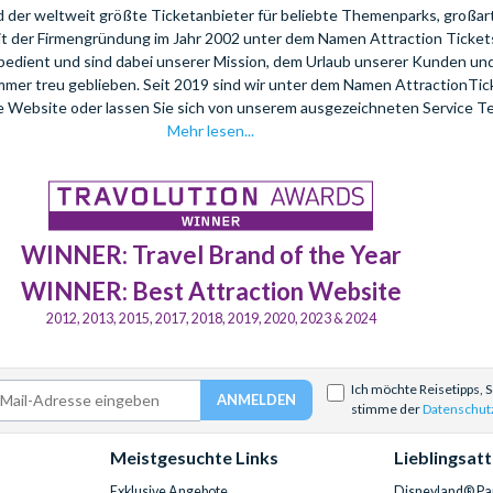
nd der weltweit größte Ticketanbieter für beliebte Themenparks, großar
eit der Firmengründung im Jahr 2002 unter dem Namen Attraction Tickets
bedient und sind dabei unserer Mission, dem Urlaub unserer Kunden u
mmer treu geblieben. Seit 2019 sind wir unter dem Namen AttractionTi
re Website oder lassen Sie sich von unserem ausgezeichneten Service T
Mehr lesen...
WINNER: Travel Brand of the Year
WINNER: Best Attraction Website
2012, 2013, 2015, 2017, 2018, 2019, 2020, 2023 & 2024
Ich möchte Reisetipps, 
stimme der
Datenschut
Meistgesuchte Links
Lieblingsat
Exklusive Angebote
Disneyland® Par