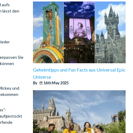
d aufs
 lässt den
lieder
Verpassen Sie
e können
Geheimtipps und Fun Facts aus Universal Epic
Universe
By
16th May 2025
 Mickey und
n bekommen
as“-
 aufgestockt
erfende