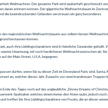
icherheit Weihnachten. Der gesamte Park wird zauberhaft geschmückt un
eben daran erinnern können. Der gigantische Weihnachtsbaum im Zentrum
und die beeindruckenden Girlanden verstreuen ein ganz besonderes
alb des majestätischen Weihnachtsbaums aus vollem Herzen Weihnachts
ergrund bestaunen können.
ark, auch Ihre Lieblingscharaktere sind in feierliche Gewänder gehüllt. 
h eine warme Umarmung, mit noch herzlicheren Weihnachtswünschen ab. Si
 auf der Main Street, U.S.A. begegnen.
rpassen dürfen, wenn Sie zu dieser Zeit im Disneyland Paris sind. Santa,
nstreet an, welcher dieses Jahr Zuwachs von zwei brandneuen Truppe
 am Ende des Tages noch auf das unglaubliche „Disney Dreams of Christm
Feuerwerk-Spektakel, welches einem immer den Atem raubt, jedoch noch
 und treffen Sie Ihre Lieblingscharaktere von Frozen, die an dieser umw