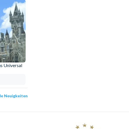
s Universal
Warum sollten Sie Ihre Tickets bei
AttractionTickets.com buchen?
13.05.2025
lle Neuigkeiten