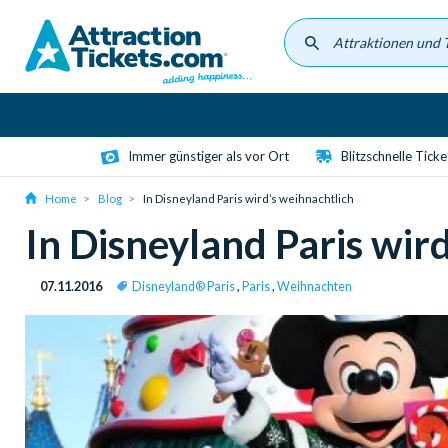
Skip
to
main
content
Immer günstiger als vor Ort
Blitzschnelle Tick
Home
Blog
In Disneyland Paris wird’s weihnachtlich
In Disneyland Paris wir
07.11.2016
Disneyland® Paris
,
Paris
,
Weihnachten