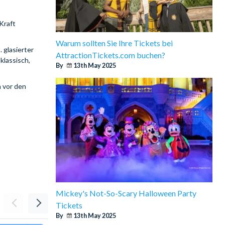
 Kraft
Warum sollten Sie Ihre Tickets bei
 glasierter
AttractionTickets.com buchen?
klassisch,
By
13th May 2025
 vor den
Mickey's Not-So-Scary Halloween Party
Tickets
By
13th May 2025