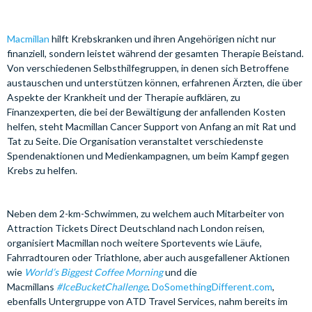
Macmillan
hilft Krebskranken und ihren Angehörigen nicht nur
finanziell, sondern leistet während der gesamten Therapie Beistand.
Von verschiedenen Selbsthilfegruppen, in denen sich Betroffene
austauschen und unterstützen können, erfahrenen Ärzten, die über
Aspekte der Krankheit und der Therapie aufklären, zu
Finanzexperten, die bei der Bewältigung der anfallenden Kosten
helfen, steht Macmillan Cancer Support von Anfang an mit Rat und
Tat zu Seite. Die Organisation veranstaltet verschiedenste
Spendenaktionen und Medienkampagnen, um beim Kampf gegen
Krebs zu helfen.
Neben dem 2-km-Schwimmen, zu welchem auch Mitarbeiter von
Attraction Tickets Direct Deutschland nach London reisen,
organisiert Macmillan noch weitere Sportevents wie Läufe,
Fahrradtouren oder Triathlone, aber auch ausgefallener Aktionen
wie
World’s Biggest Coffee Morning
und die
Macmillans
#
IceBucketChallenge
.
DoSomethingDifferent.com
,
ebenfalls Untergruppe von ATD Travel Services, nahm bereits im