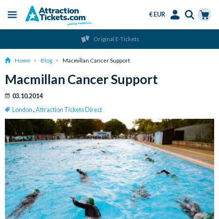
€ EUR
Menu
Skip
Select
Accounts
Cart
Original E-Tickets
to
Language
Menu
main
Home
Blog
Macmillan Cancer Support
content
Macmillan Cancer Support
03.10.2014
London
,
Attraction Tickets Direct