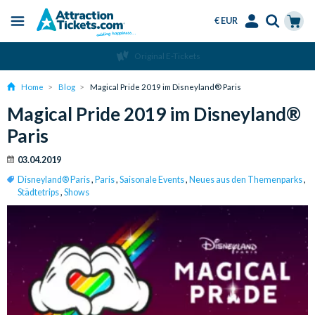
€ EUR
Menu
Skip
Select
Accounts
Cart
Original E-Tickets
to
Language
Menu
main
Home
Blog
Magical Pride 2019 im Disneyland® Paris
content
Magical Pride 2019 im Disneyland®
Paris
03.04.2019
Disneyland® Paris
,
Paris
,
Saisonale Events
,
Neues aus den Themenparks
,
Städtetrips
,
Shows