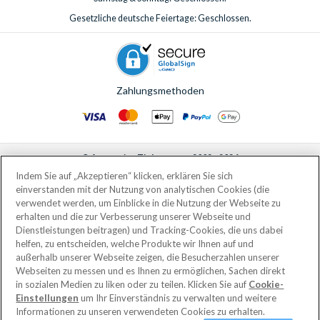
Gesetzliche deutsche Feiertage: Geschlossen.
Zahlungsmethoden
© AttractionTickets.com 2002 - 2026
Eingetragener Firmensitz: 2nd Floor Nucleus House, 2 Lower Mortlake Road,
Indem Sie auf „Akzeptieren“ klicken, erklären Sie sich
Richmond, United Kingdom, TW9 2JA.
einverstanden mit der Nutzung von analytischen Cookies (die
AttractionTickets.com is a trading name of Attraction Tickets LTD, who are
verwendet werden, um Einblicke in die Nutzung der Webseite zu
the owners of UK Trademark Registration Nos. 3427114 and 3427117.
erhalten und die zur Verbesserung unserer Webseite und
Registered in England with registered number 4390984 and VAT Number
Dienstleistungen beitragen) und Tracking-Cookies, die uns dabei
795922965.
helfen, zu entscheiden, welche Produkte wir Ihnen auf und
außerhalb unserer Webseite zeigen, die Besucherzahlen unserer
Webseiten zu messen und es Ihnen zu ermöglichen, Sachen direkt
in sozialen Medien zu liken oder zu teilen. Klicken Sie auf
Cookie-
Einstellungen
um Ihr Einverständnis zu verwalten und weitere
Informationen zu unseren verwendeten Cookies zu erhalten.