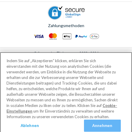
Zahlungsmethoden
© AttractionTickets.com 2002 - 2026
Eingetragener Firmensitz: 2nd Floor Nucleus House, 2 Lower Mortlake Road,
Indem Sie auf „Akzeptieren“ klicken, erklären Sie sich
Richmond, United Kingdom, TW9 2JA.
einverstanden mit der Nutzung von analytischen Cookies (die
AttractionTickets.com is a trading name of Attraction Tickets LTD, who are
verwendet werden, um Einblicke in die Nutzung der Webseite zu
the owners of UK Trademark Registration Nos. 3427114 and 3427117.
erhalten und die zur Verbesserung unserer Webseite und
Registered in England with registered number 4390984 and VAT Number
Dienstleistungen beitragen) und Tracking-Cookies, die uns dabei
795922965.
helfen, zu entscheiden, welche Produkte wir Ihnen auf und
außerhalb unserer Webseite zeigen, die Besucherzahlen unserer
Webseiten zu messen und es Ihnen zu ermöglichen, Sachen direkt
in sozialen Medien zu liken oder zu teilen. Klicken Sie auf
Cookie-
Einstellungen
um Ihr Einverständnis zu verwalten und weitere
Informationen zu unseren verwendeten Cookies zu erhalten.
Ablehnen
Annehmen