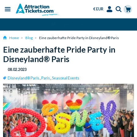
€ EUR
Menu
Skip
Select
Accounts
Cart
Über 15 Millionen verkaufte Tickets
to
Language
Menu
main
Home
Blog
Eine zauberhafte Pride Party in Disneyland® Paris
content
Eine zauberhafte Pride Party in
Disneyland® Paris
08.02.2023
Disneyland® Paris
,
Paris
,
Seasonal Events