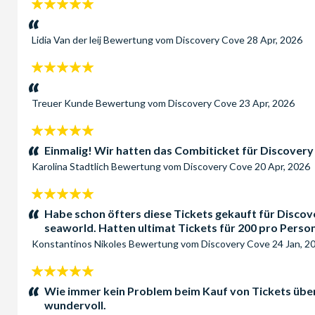
5
Sterne:
Lidia Van der leij
Bewertung vom
Discovery Cove
28 Apr, 2026
5
Sterne:
Treuer Kunde
Bewertung vom
Discovery Cove
23 Apr, 2026
5
Sterne:
Einmalig! Wir hatten das Combiticket für Discovery
Karolina Stadtlich
Bewertung vom
Discovery Cove
20 Apr, 2026
5
Sterne:
Habe schon öfters diese Tickets gekauft für Discove
seaworld. Hatten ultimat Tickets für 200 pro Person
Konstantinos Nikoles
Bewertung vom
Discovery Cove
24 Jan, 2
5
Sterne:
Wie immer kein Problem beim Kauf von Tickets über 
wundervoll.