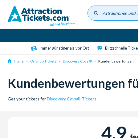
Skip
to
main
content
Immer günstiger als vor Ort
Blitzschnelle Tick
Home
Orlando Tickets
Discovery Cove®
Kundenbewertungen
Kundenbewertungen für
Get your tickets for
Discovery Cove® Tickets
4.9