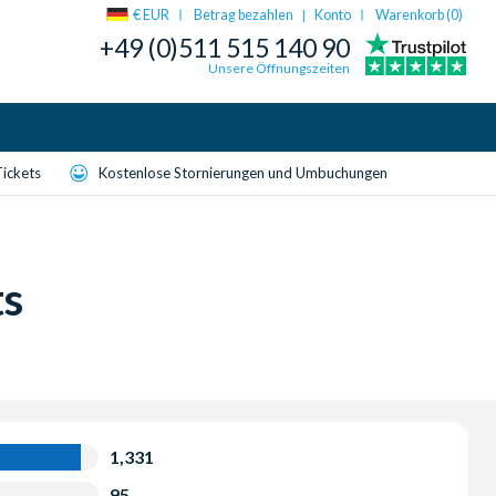
€ EUR
Betrag bezahlen
Konto
Warenkorb (
0
)
|
+49 (0)511 515 140 90
Unsere Öffnungszeiten
Tickets
Kostenlose Stornierungen und Umbuchungen
ts
1,331
95