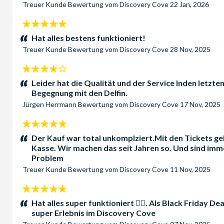
Treuer Kunde
Bewertung vom
Discovery Cove
22 Jan, 2026
5
Sterne:
Hat alles bestens funktioniert!
Treuer Kunde
Bewertung vom
Discovery Cove
28 Nov, 2025
4
Sterne:
Leider hat die Qualität und der Service Inden letzt
Begegnung mit den Delfin.
Jürgen Herrmann
Bewertung vom
Discovery Cove
17 Nov, 2025
5
Sterne:
Der Kauf war total unkomplziert.Mit den Tickets ge
Kasse. Wir machen das seit Jahren so. Und sind immer
Problem
Treuer Kunde
Bewertung vom
Discovery Cove
11 Nov, 2025
5
Sterne:
Hat alles super funktioniert 👍🏻. Als Black Friday
super Erlebnis im Discovery Cove