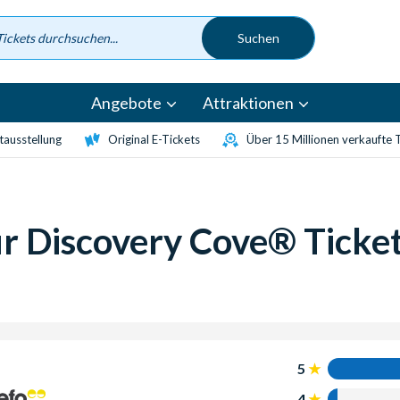
Angebote
Attraktionen
etausstellung
Original E-Tickets
Über 15 Millionen verkaufte 
 Discovery Cove® Ticke
5
4