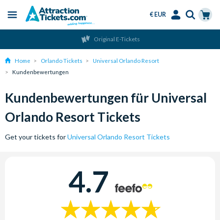
€ EUR
Menu
Skip
Select
Accounts
Cart
Original E-Tickets
to
Language
Menu
main
Home
Orlando Tickets
Universal Orlando Resort
content
Kundenbewertungen
Kundenbewertungen für Universal
Orlando Resort Tickets
Get your tickets for
Universal Orlando Resort Tickets
4.7