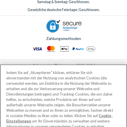
Samstag & Sonntag: Geschlossen.
Gesetzliche deutsche Feiertage: Geschlossen.
Zahlungsmethoden
© AttractionTickets.com 2002 - 2026
Eingetragener Firmensitz: 2nd Floor Nucleus House, 2 Lower Mortlake Road,
Indem Sie auf „Akzeptieren“ klicken, erklären Sie sich
Richmond, United Kingdom, TW9 2JA.
einverstanden mit der Nutzung von analytischen Cookies (die
AttractionTickets.com is a trading name of Attraction Tickets LTD, who are
verwendet werden, um Einblicke in die Nutzung der Webseite zu
the owners of UK Trademark Registration Nos. 3427114 and 3427117.
erhalten und die zur Verbesserung unserer Webseite und
Registered in England with registered number 4390984 and VAT Number
Dienstleistungen beitragen) und Tracking-Cookies, die uns dabei
795922965.
helfen, zu entscheiden, welche Produkte wir Ihnen auf und
außerhalb unserer Webseite zeigen, die Besucherzahlen unserer
Webseiten zu messen und es Ihnen zu ermöglichen, Sachen direkt
in sozialen Medien zu liken oder zu teilen. Klicken Sie auf
Cookie-
Einstellungen
um Ihr Einverständnis zu verwalten und weitere
Informationen zu unseren verwendeten Cookies zu erhalten.