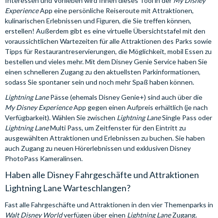
Interessen und Vorlieben wird Ihnen dieses Tool in der
My Disney
Experience
App eine persönliche Reiseroute mit Attraktionen,
kulinarischen Erlebnissen und Figuren, die Sie treffen können,
erstellen! Außerdem gibt es eine virtuelle Übersichtstafel mit den
voraussichtlichen Wartezeiten für alle Attraktionen des Parks sowie
Tipps für Restaurantreservierungen, die Möglichkeit, mobil Essen zu
bestellen und vieles mehr. Mit dem Disney Genie Service haben Sie
einen schnelleren Zugang zu den aktuellsten Parkinformationen,
sodass Sie spontaner sein und noch mehr Spaß haben können.
Lightning Lane
Pässe
(ehemals Disney Genie+) sind auch über die
My Disney Experience
App gegen einen Aufpreis erhältlich (je nach
Verfügbarkeit). Wählen Sie zwischen
Lightning Lane
Single Pass oder
Lightning Lane
Multi Pass, um Zeitfenster für den Eintritt zu
ausgewählten Attraktionen und Erlebnissen zu buchen. Sie haben
auch Zugang zu neuen Hörerlebnissen und exklusiven Disney
PhotoPass Kameralinsen.
Haben alle Disney Fahrgeschäfte und Attraktionen
Lightning Lane Warteschlangen?
Fast alle Fahrgeschäfte und Attraktionen in den vier Themenparks in
Walt Disney World
verfügen über einen
Lightning Lane
Zugang.