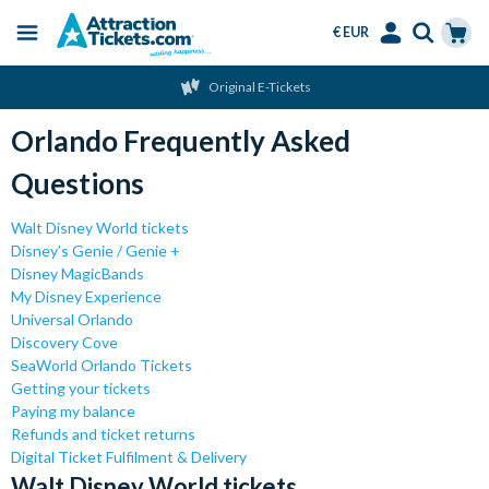
€ EUR
Menu
Skip
Select
Accounts
Cart
Original E-Tickets
to
Language
Menu
main
Orlando Frequently Asked
content
Questions
Walt Disney World tickets
Disney’s Genie / Genie +
Disney MagicBands
My Disney Experience
Universal Orlando
Discovery Cove
SeaWorld Orlando Tickets
Getting your tickets
Paying my balance
Refunds and ticket returns
Digital Ticket Fulfilment & Delivery
Walt Disney World tickets