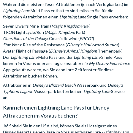
Während die meisten dieser Attraktionen (je nach Verfügbarkeit) im
Lightning Lane
Multi Pass enthalten sind, müssen Sie für die
folgenden Attraktionen einen
Lightning Lane
Single Pass erwerben:
Seven Dwarfs Mine Train (
Magic Kingdom
Park)
TRON Lightcycle/Run (
Magic Kingdom
Park)
Guardians of the Galaxy
: Cosmic Rewind (
EPCOT
)
Star Wars
: Rise of the Resistance (
Disney’s Hollywood Studios
)
Avatar Flight of Passage (
Disney’s Animal Kingdom
Themenpark)
Der
Lightning Lane
Multi Pass und der
Lightning Lane
Single Pass
können im Voraus oder am Tag selbst über die
My Disney Experience
App gekauft werden, wo Sie dann Ihre Zeitfenster für diese
Attraktionen buchen können.
Attraktionen in
Disney's Blizzard Beach
Wasserpark und
Disney's
Typhoon Lagoon
Wasserpark bieten keinen
Lightning Lane
Service
an.
Kann ich einen Lightning Lane Pass für Disney
Attraktionen im Voraus buchen?
Ja! Sobald Sie in den USA sind, können Sie als Hotelgast eines
Disney Resorts sieben Tage im Voraus anfangen Ihre
Lightning Lane