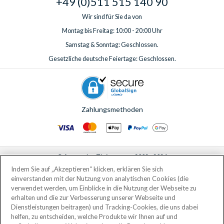
+49 (0)511 515 140 90
Wir sind für Sie da von
Montag bis Freitag: 10:00 - 20:00 Uhr
Samstag & Sonntag: Geschlossen.
Gesetzliche deutsche Feiertage: Geschlossen.
Zahlungsmethoden
© AttractionTickets.com 2002 - 2026
Eingetragener Firmensitz: 2nd Floor Nucleus House, 2 Lower Mortlake Road,
Indem Sie auf „Akzeptieren“ klicken, erklären Sie sich
Richmond, United Kingdom, TW9 2JA.
einverstanden mit der Nutzung von analytischen Cookies (die
AttractionTickets.com is a trading name of Attraction Tickets LTD, who are
verwendet werden, um Einblicke in die Nutzung der Webseite zu
the owners of UK Trademark Registration Nos. 3427114 and 3427117.
erhalten und die zur Verbesserung unserer Webseite und
Registered in England with registered number 4390984 and VAT Number
Dienstleistungen beitragen) und Tracking-Cookies, die uns dabei
795922965.
helfen, zu entscheiden, welche Produkte wir Ihnen auf und