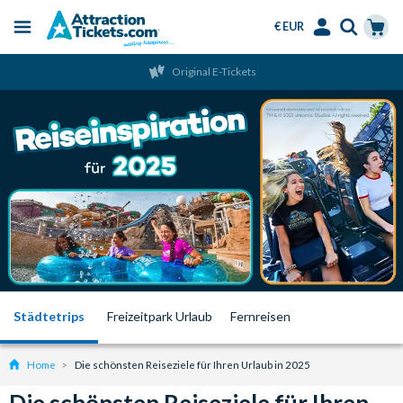
€ EUR
Menu
Skip
Select
Accounts
Cart
Original E-Tickets
to
Language
Menu
main
content
Städtetrips
Freizeitpark Urlaub
Fernreisen
Home
Die schönsten Reiseziele für Ihren Urlaub in 2025
Die schönsten Reiseziele für Ihren