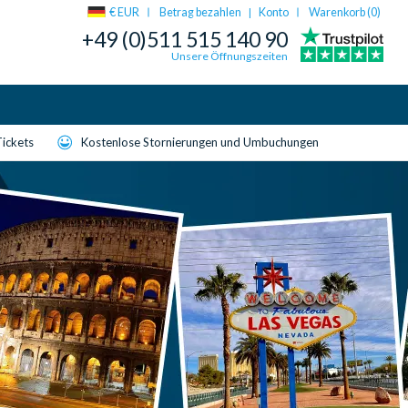
€ EUR
Betrag bezahlen
Konto
Warenkorb (
0
)
|
+49 (0)511 515 140 90
Unsere Öffnungszeiten
Tickets
Kostenlose Stornierungen und Umbuchungen