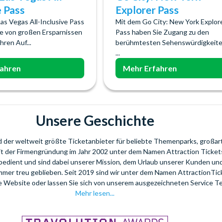
e Pass
Explorer Pass
as Vegas All-Inclusive Pass
Mit dem Go City: New York Explor
Sie von großen Ersparnissen
Pass haben Sie Zugang zu den
ren Auf...
berühmtesten Sehenswürdigkeite
...
fahren
Mehr Erfahren
Unsere Geschichte
nd der weltweit größte Ticketanbieter für beliebte Themenparks, großar
eit der Firmengründung im Jahr 2002 unter dem Namen Attraction Tickets
bedient und sind dabei unserer Mission, dem Urlaub unserer Kunden u
mmer treu geblieben. Seit 2019 sind wir unter dem Namen AttractionTi
re Website oder lassen Sie sich von unserem ausgezeichneten Service T
Mehr lesen...