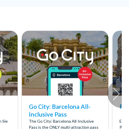
Go City: Barcelona All-
Rom
Inclusive Pass
n Sie
The Go City: Barcelona All-Inclusive
Erku
Pass is the ONLY multi-attraction pass
Plan,