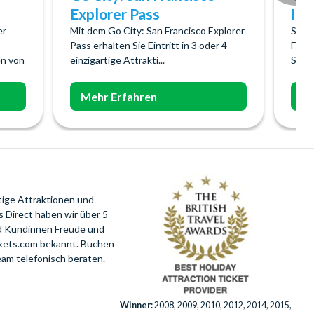
Explorer Pass
Inc
er
Mit dem Go City: San Francisco Explorer
Stell
Pass erhalten Sie Eintritt in 3 oder 4
Fran
n von
einzigartige Attrakti...
Sie m
Mehr Erfahren
Me
tige Attraktionen und
 Direct haben wir über 5
nd Kundinnen Freude und
ckets.com bekannt. Buchen
eam telefonisch beraten.
Winner:
2008, 2009, 2010, 2012, 2014, 2015,