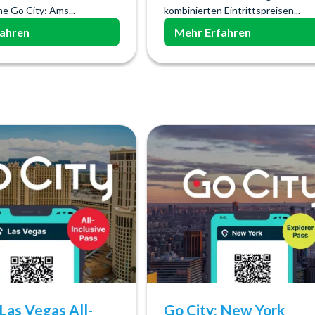
he Go City: Ams...
kombinierten Eintrittspreisen...
fahren
Mehr Erfahren
 Las Vegas All-
Go City: New York