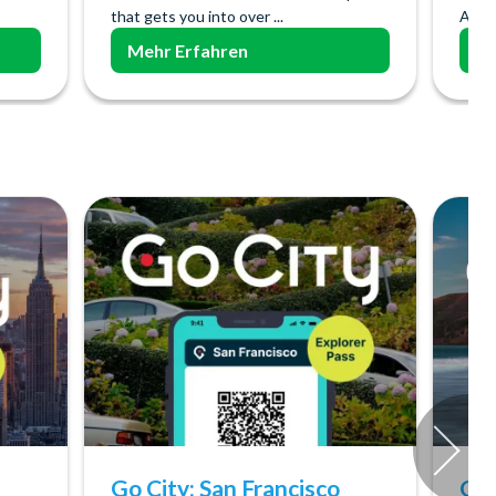
that gets you into over ...
Attra
Mehr Erfahren
Me
Go City: San Francisco
Go 