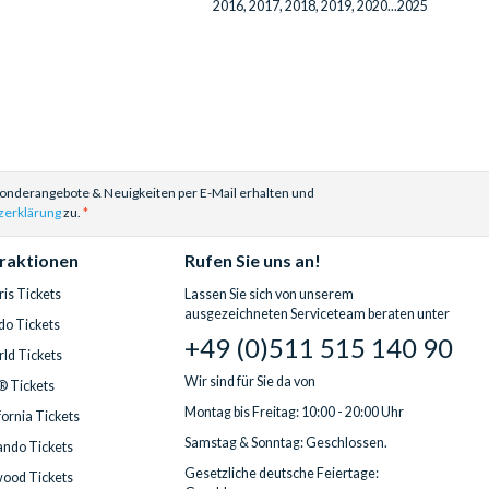
2016, 2017, 2018, 2019, 2020...2025
Sonderangebote & Neuigkeiten per E-Mail erhalten und
zerklärung
zu.
traktionen
Rufen Sie uns an!
is Tickets
Lassen Sie sich von unserem
ausgezeichneten Serviceteam beraten unter
do Tickets
+49 (0)511 515 140 90
ld Tickets
Wir sind für Sie da von
® Tickets
Montag bis Freitag: 10:00 - 20:00 Uhr
fornia Tickets
Samstag & Sonntag: Geschlossen.
ndo Tickets
Gesetzliche deutsche Feiertage:
wood Tickets