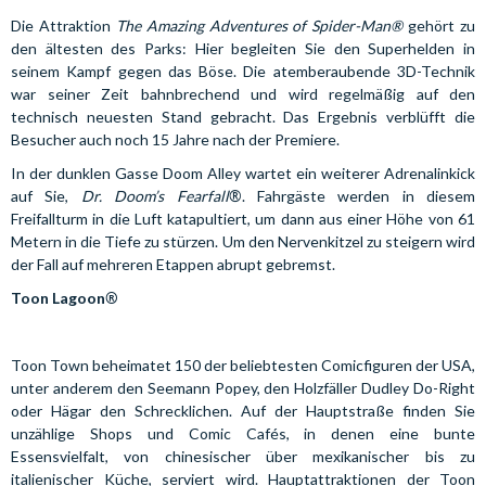
Die Attraktion
The Amazing Adventures of Spider-Man®
gehört zu
den ältesten des Parks: Hier begleiten Sie den Superhelden in
seinem Kampf gegen das Böse. Die atemberaubende 3D-Technik
war seiner Zeit bahnbrechend und wird regelmäßig auf den
technisch neuesten Stand gebracht. Das Ergebnis verblüfft die
Besucher auch noch 15 Jahre nach der Premiere.
In der dunklen Gasse Doom Alley wartet ein weiterer Adrenalinkick
®
auf Sie,
Dr. Doom’s Fearfall
. Fahrgäste werden in diesem
Freifallturm in die Luft katapultiert, um dann aus einer Höhe von 61
Metern in die Tiefe zu stürzen. Um den Nervenkitzel zu steigern wird
der Fall auf mehreren Etappen abrupt gebremst.
®
Toon Lagoon
Toon Town beheimatet 150 der beliebtesten Comicfiguren der USA,
unter anderem den Seemann Popey, den Holzfäller Dudley Do-Right
oder Hägar den Schrecklichen. Auf der Hauptstraße finden Sie
unzählige Shops und Comic Cafés, in denen eine bunte
Essensvielfalt, von chinesischer über mexikanischer bis zu
italienischer Küche, serviert wird. Hauptattraktionen der Toon