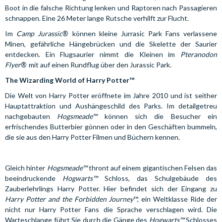
Boot in die falsche Richtung lenken und Raptoren nach Passagieren
schnappen. Eine 26 Meter lange Rutsche verhilft zur Flucht.
®
Im
Camp Jurassic
können kleine Jurrasic Park Fans verlassene
Minen, gefährliche Hängebrücken und die Skelette der Saurier
entdecken. Ein Flugsaurier nimmt die Kleinen im
Pteranodon
®
Flyer
mit auf einen Rundflug über den Jurassic Park.
The Wizarding World of Harry Potter™
Die Welt von Harry Potter eröffnete im Jahre 2010 und ist seither
Hauptattraktion und Aushängeschild des Parks. Im detailgetreu
nachgebauten
Hogsmeade™
können sich die Besucher ein
erfrischendes Butterbier gönnen oder in den Geschäften bummeln,
die sie aus den Harry Potter Filmen und Büchern kennen.
Gleich hinter
Hogsmeade™
thront auf einem gigantischen Felsen das
beeindruckende
Hogwarts™
Schloss, das Schulgebäude des
Zauberlehrlings Harry Potter. Hier befindet sich der Eingang zu
Harry Potter and the Forbidden Journey
™, ein Weltklasse Ride der
nicht nur Harry Potter Fans die Sprache verschlagen wird. Die
Warteschlange führt Sie durch die Gänge des
Hogwarts™
Schlosses