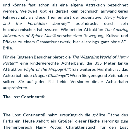
und könnte fast schon als eine eigene Attraktion bezeichnet
werden. Weltweit gibt es derzeit kein technisch aufwändigeres
Fahrgeschäft als diese Themenfahrt der Superlative.
Harry Potter
and the Forbidden Journey
™ beeindruckt durch sein
hochdynamisches Fahrsystem: Wie bei der Attraktion
The Amazing
Adventures of Spider-Man®
verschmelzen Bewegung, Kulisse und
Effekte zu einem Gesamtkunstwerk, hier allerdings ganz ohne 3D-
Brille.
Für die jüngeren Besucher bietet die
The Wizarding World of Harry
Potter™
eine kindergerechte Achterbahn, die 335 Meter lange
Attraktion
Flight of the Hippogriff
™
. Ein weiteres Highlight ist das
Achterbahnduo
Dragon Challenge
™
. Wenn Sie genügend Zeit haben
sollten Sie auf jeden Fall beide Versionen dieser Achterbahn
ausprobieren.
®
The Lost Continent
®
The Lost Continent
nahm ursprünglich die größte Fläche des
Parks ein. Heute gehört ein Großteil dieser Fläche allerdings zum
Themenbereich Harry Potter. Charakteristisch für den Lost