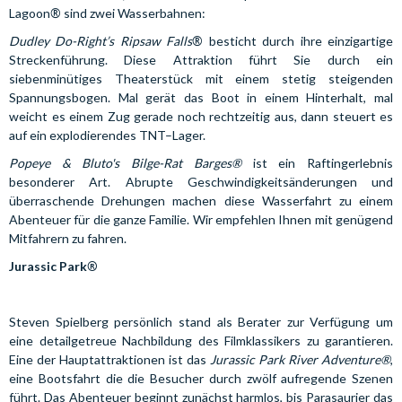
®
Lagoon
sind zwei Wasserbahnen:
®
Dudley Do-Right’s Ripsaw Falls
besticht durch ihre einzigartige
Streckenführung. Diese Attraktion führt Sie durch ein
siebenminütiges Theaterstück mit einem stetig steigenden
Spannungsbogen. Mal gerät das Boot in einem Hinterhalt, mal
weicht es einem Zug gerade noch rechtzeitig aus, dann steuert es
auf ein explodierendes TNT–Lager.
Popeye & Bluto's Bilge-Rat Barges®
ist ein Raftingerlebnis
besonderer Art. Abrupte Geschwindigkeitsänderungen und
überraschende Drehungen machen diese Wasserfahrt zu einem
Abenteuer für die ganze Familie. Wir empfehlen Ihnen mit genügend
Mitfahrern zu fahren.
®
Jurassic Park
Steven Spielberg persönlich stand als Berater zur Verfügung um
eine detailgetreue Nachbildung des Filmklassikers zu garantieren.
Eine der Hauptattraktionen ist das
Jurassic Park River Adventure®
,
eine Bootsfahrt die die Besucher durch zwölf aufregende Szenen
führt. Das Abenteuer beginnt zunächst harmlos, bis Parasaurier das