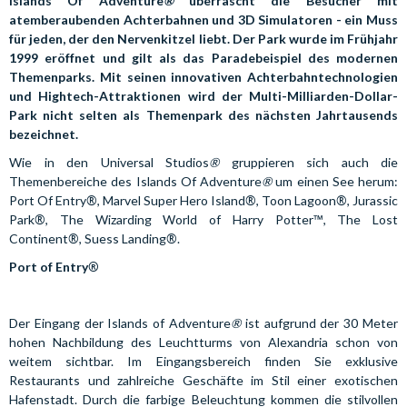
Islands Of Adventure
®
überrascht die Besucher mit
atemberaubenden Achterbahnen und 3D Simulatoren - ein Muss
für jeden, der den Nervenkitzel liebt. Der Park wurde im Frühjahr
1999 eröffnet und gilt als das Paradebeispiel des modernen
Themenparks. Mit seinen innovativen Achterbahntechnologien
und Hightech-Attraktionen wird der Multi-Milliarden-Dollar-
Park nicht selten als Themenpark des nächsten Jahrtausends
bezeichnet.
Wie in den Universal Studios
®
gruppieren sich auch die
Themenbereiche des Islands Of Adventure
®
um einen See herum:
®
®
®
Port Of Entry
, Marvel Super Hero Island
, Toon Lagoon
, Jurassic
®
™
Park
, The Wizarding World of Harry Potter
, The Lost
®
®
Continent
, Suess Landing
.
®
Port of Entry
Der Eingang der Islands of Adventure
®
ist aufgrund der 30 Meter
hohen Nachbildung des Leuchtturms von Alexandria schon von
weitem sichtbar. Im Eingangsbereich finden Sie exklusive
Restaurants und zahlreiche Geschäfte im Stil einer exotischen
Hafenstadt. Durch die farbige Beleuchtung kommen die stilvollen