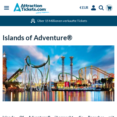
€ EUR
Menu
Skip
Select
Accounts
Cart
Über 15 Millionen verkaufte Tickets
to
Language
Menu
main
content
Islands of Adventure®