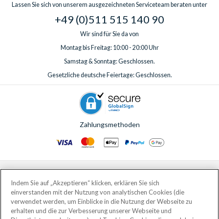
Lassen Sie sich von unserem ausgezeichneten Serviceteam beraten unter
+49 (0)511 515 140 90
Wir sind für Sie da von
Montag bis Freitag: 10:00 - 20:00 Uhr
Samstag & Sonntag: Geschlossen.
Gesetzliche deutsche Feiertage: Geschlossen.
Zahlungsmethoden
© AttractionTickets.com 2002 - 2026
Eingetragener Firmensitz: 2nd Floor Nucleus House, 2 Lower Mortlake Road,
Indem Sie auf „Akzeptieren“ klicken, erklären Sie sich
Richmond, United Kingdom, TW9 2JA.
einverstanden mit der Nutzung von analytischen Cookies (die
AttractionTickets.com is a trading name of Attraction Tickets LTD, who are
verwendet werden, um Einblicke in die Nutzung der Webseite zu
the owners of UK Trademark Registration Nos. 3427114 and 3427117.
erhalten und die zur Verbesserung unserer Webseite und
Registered in England with registered number 4390984 and VAT Number