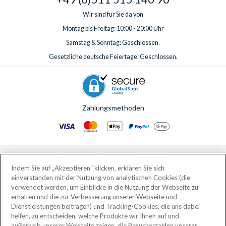
Wir sind für Sie da von
Montag bis Freitag: 10:00 - 20:00 Uhr
Samstag & Sonntag: Geschlossen.
Gesetzliche deutsche Feiertage: Geschlossen.
Zahlungsmethoden
© AttractionTickets.com 2002 - 2026
Eingetragener Firmensitz: 2nd Floor Nucleus House, 2 Lower Mortlake Road,
Indem Sie auf „Akzeptieren“ klicken, erklären Sie sich
Richmond, United Kingdom, TW9 2JA.
einverstanden mit der Nutzung von analytischen Cookies (die
AttractionTickets.com is a trading name of Attraction Tickets LTD, who are
verwendet werden, um Einblicke in die Nutzung der Webseite zu
the owners of UK Trademark Registration Nos. 3427114 and 3427117.
erhalten und die zur Verbesserung unserer Webseite und
Registered in England with registered number 4390984 and VAT Number
Dienstleistungen beitragen) und Tracking-Cookies, die uns dabei
795922965.
helfen, zu entscheiden, welche Produkte wir Ihnen auf und
außerhalb unserer Webseite zeigen, die Besucherzahlen unserer