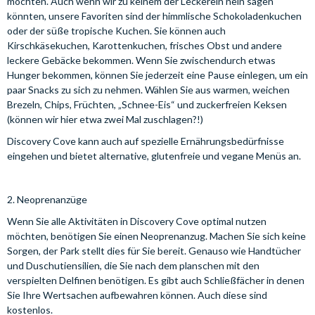
möchten. Auch wenn wir zu keinem der Leckerein nein sagen
könnten, unsere Favoriten sind der himmlische Schokoladenkuchen
oder der süße tropische Kuchen. Sie können auch
Kirschkäsekuchen, Karottenkuchen, frisches Obst und andere
leckere Gebäcke bekommen. Wenn Sie zwischendurch etwas
Hunger bekommen, können Sie jederzeit eine Pause einlegen, um ein
paar Snacks zu sich zu nehmen. Wählen Sie aus warmen, weichen
Brezeln, Chips, Früchten, „Schnee-Eis“ und zuckerfreien Keksen
(können wir hier etwa zwei Mal zuschlagen?!)
Discovery Cove kann auch auf spezielle Ernährungsbedürfnisse
eingehen und bietet alternative, glutenfreie und vegane Menüs an.
2. Neoprenanzüge
Wenn Sie alle Aktivitäten in Discovery Cove optimal nutzen
möchten, benötigen Sie einen Neoprenanzug. Machen Sie sich keine
Sorgen, der Park stellt dies für Sie bereit. Genauso wie Handtücher
und Duschutiensilien, die Sie nach dem planschen mit den
verspielten Delfinen benötigen. Es gibt auch Schließfächer in denen
Sie Ihre Wertsachen aufbewahren können. Auch diese sind
kostenlos.