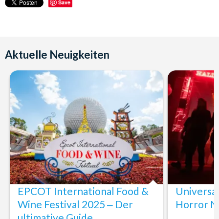
Save
Aktuelle Neuigkeiten
EPCOT International Food &
Universa
Wine Festival 2025 ‒ Der
Horror N
ultimative Guide