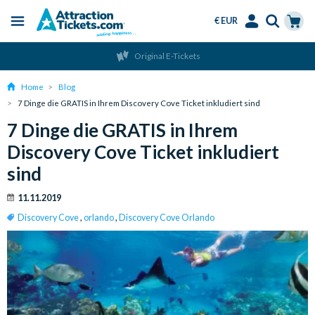
€ EUR
Menu
Skip
Select
Accounts
Cart
Original E-Tickets
to
Language
Menu
main
Home
Blog
content
7 Dinge die GRATIS in Ihrem Discovery Cove Ticket inkludiert sind
7 Dinge die GRATIS in Ihrem
Discovery Cove Ticket inkludiert
sind
11.11.2019
Discovery Cove
,
orlando
,
Discovery Cove Orlando