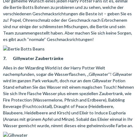
Der geheime Wunsch eines jeden Harry Potter Fans ist es, einmal
die Bertie Botts Bohnen zu probieren und zu sehen, welche der
verschiedenen Geschmacksrichtungen die Beste ist – geben Sie es
zu! Popel, Ohrenschmalz oder der Geschmack nach Erbrochenem
sind nur einige der schlimmsten Mischungen, die Bertie und sein
Team zusammengestellt haben. Aber machen Sie sich keine Sorgen,
es gibt auch “normale“ Geschmacksrichtungen!
7. Gillywater Zaubertränke
Alles in der Wizarding World ist der Harry Potter Welt
nachempfunden, sogar die Wasserflaschen, „Gillywater“! Gillywater
wird im ganzen Park verkauft, doch nur an dem Gillywater Potion
Stand erhalten Sie das Wasser mit einem magischen Touch! Nehmen
Sie sich Ihre Flasche Wasser plus einem speziellen Zaubertrank, wie
Fire Protection (Wassermelone, Pfirsich and Erdbeere), Babbling
Beverage (Fruchtcocktail), Draught of Peace (Heidelbeere,
Blaubeere, Heidelbeere and Kirsch) und Elixir to Induce Euphoria
(Ananas mit grünem Apfel und Minze). Sobald das Elixier einmal in Ihr
Wasser gemischt wurde, nimmt dieses eine geheimnisvolle Farbe an.