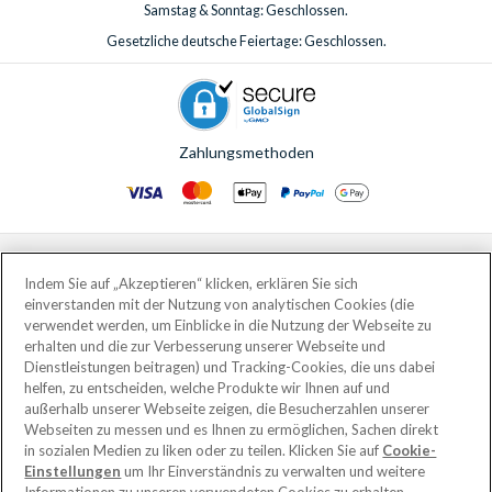
Samstag & Sonntag: Geschlossen.
Gesetzliche deutsche Feiertage: Geschlossen.
Zahlungsmethoden
© AttractionTickets.com 2002 - 2026
Eingetragener Firmensitz: 2nd Floor Nucleus House, 2 Lower Mortlake Road,
Indem Sie auf „Akzeptieren“ klicken, erklären Sie sich
Richmond, United Kingdom, TW9 2JA.
einverstanden mit der Nutzung von analytischen Cookies (die
AttractionTickets.com is a trading name of Attraction Tickets LTD, who are
verwendet werden, um Einblicke in die Nutzung der Webseite zu
the owners of UK Trademark Registration Nos. 3427114 and 3427117.
erhalten und die zur Verbesserung unserer Webseite und
Registered in England with registered number 4390984 and VAT Number
Dienstleistungen beitragen) und Tracking-Cookies, die uns dabei
795922965.
helfen, zu entscheiden, welche Produkte wir Ihnen auf und
außerhalb unserer Webseite zeigen, die Besucherzahlen unserer
Webseiten zu messen und es Ihnen zu ermöglichen, Sachen direkt
in sozialen Medien zu liken oder zu teilen. Klicken Sie auf
Cookie-
Einstellungen
um Ihr Einverständnis zu verwalten und weitere