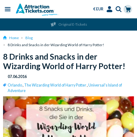
€ EUR
Menu
Skip
Select
Accounts
Cart
Original E-Tickets
to
Language
Menu
main
Home
Blog
content
8 Drinks and Snacks in der Wizarding World of Harry Potter!
8 Drinks and Snacks in der
Wizarding World of Harry Potter!
07.06.2016
Orlando
,
The Wizarding World of Harry Potter
,
Universal's Island of
Adventure