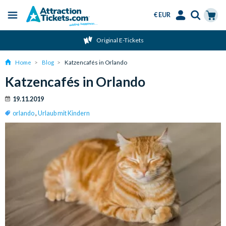
€ EUR
Menu
Skip
Select
Accounts
Cart
Original E-Tickets
to
Language
Menu
main
Home
Blog
Katzencafés in Orlando
content
Katzencafés in Orlando
19.11.2019
orlando
,
Urlaub mit Kindern