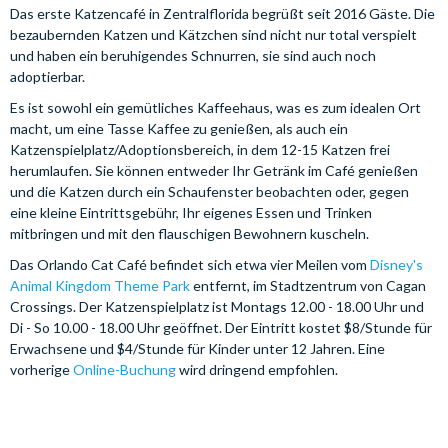
Das erste Katzencafé in Zentralflorida begrüßt seit 2016 Gäste. Die
bezaubernden Katzen und Kätzchen sind nicht nur total verspielt
und haben ein beruhigendes Schnurren, sie sind auch noch
adoptierbar.
Es ist sowohl ein gemütliches Kaffeehaus, was es zum idealen Ort
macht, um eine Tasse Kaffee zu genießen, als auch ein
Katzenspielplatz/Adoptionsbereich, in dem 12-15 Katzen frei
herumlaufen. Sie können entweder Ihr Getränk im Café genießen
und die Katzen durch ein Schaufenster beobachten oder, gegen
eine kleine Eintrittsgebühr, Ihr eigenes Essen und Trinken
mitbringen und mit den flauschigen Bewohnern kuscheln.
Das Orlando Cat Café befindet sich etwa vier Meilen vom
Disney's
Animal Kingdom Theme Park
entfernt, im Stadtzentrum von Cagan
Crossings. Der Katzenspielplatz ist Montags 12.00 - 18.00 Uhr und
Di - So 10.00 - 18.00 Uhr geöffnet. Der Eintritt kostet $8/Stunde für
Erwachsene und $4/Stunde für Kinder unter 12 Jahren. Eine
vorherige
Online-Buchung
wird dringend empfohlen.