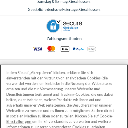
Samstag & Sonntag: Geschlossen.
Gesetzliche deutsche Feiertage: Geschlossen.
Zahlungsmethoden
© AttractionTickets.com 2002 - 2026
Eingetragener Firmensitz: 2nd Floor Nucleus House, 2 Lower Mortlake Road,
Indem Sie auf „Akzeptieren“ klicken, erklären Sie sich
Richmond, United Kingdom, TW9 2JA.
einverstanden mit der Nutzung von analytischen Cookies (die
AttractionTickets.com is a trading name of Attraction Tickets LTD, who are
verwendet werden, um Einblicke in die Nutzung der Webseite zu
the owners of UK Trademark Registration Nos. 3427114 and 3427117.
erhalten und die zur Verbesserung unserer Webseite und
Registered in England with registered number 4390984 and VAT Number
Dienstleistungen beitragen) und Tracking-Cookies, die uns dabei
795922965.
helfen, zu entscheiden, welche Produkte wir Ihnen auf und
außerhalb unserer Webseite zeigen, die Besucherzahlen unserer
Webseiten zu messen und es Ihnen zu ermöglichen, Sachen direkt
in sozialen Medien zu liken oder zu teilen. Klicken Sie auf
Cookie-
Einstellungen
um Ihr Einverständnis zu verwalten und weitere
Informationen zu unseren verwendeten Cookies zu erhalten.