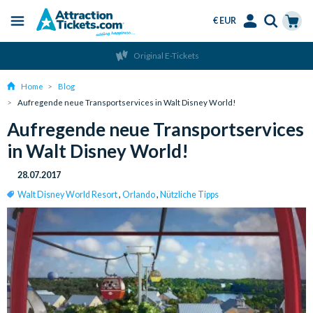
€ EUR
Menu
Skip
Select
Accounts
Cart
Original E-Tickets
to
Language
Menu
main
Home
Blog
content
Aufregende neue Transportservices in Walt Disney World!
Aufregende neue Transportservices
in Walt Disney World!
28.07.2017
Walt Disney World Resort
,
Orlando
,
Nützliche Tipps