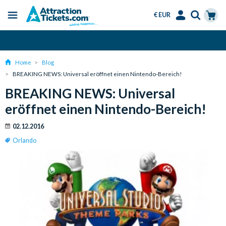
€ EUR
Menu
Skip
Select
Accounts
Cart
Über 15 Millionen verkaufte Tickets
to
Language
Menu
main
Home
Blog
content
BREAKING NEWS: Universal eröffnet einen Nintendo-Bereich!
BREAKING NEWS: Universal
eröffnet einen Nintendo-Bereich!
02.12.2016
Orlando