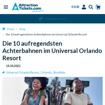
€ EUR
Menu
Skip
Select
Accounts
Cart
Über 15 Millionen verkaufte Tickets
to
Language
Menu
main
Home
Blog
content
Die 10 aufregendsten Achterbahnen im Universal Orlando Resort
Die 10 aufregendsten
Achterbahnen im Universal Orlando
Resort
14.10.2022
Universal Orlando Resort
,
Orlando
,
Shortlists