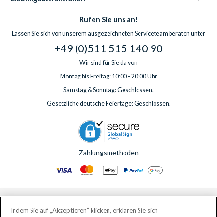
Rufen Sie uns an!
Lassen Sie sich von unserem ausgezeichneten Serviceteam beraten unter
+49 (0)511 515 140 90
Wir sind für Sie da von
Montag bis Freitag: 10:00 - 20:00 Uhr
Samstag & Sonntag: Geschlossen.
Gesetzliche deutsche Feiertage: Geschlossen.
Zahlungsmethoden
© AttractionTickets.com 2002 - 2026
Eingetragener Firmensitz: 2nd Floor Nucleus House, 2 Lower Mortlake Road,
Indem Sie auf „Akzeptieren“ klicken, erklären Sie sich