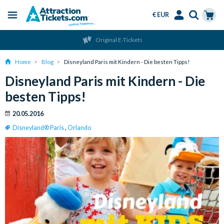
€ EUR
Menu
Skip
Select
Accounts
Cart
Original E-Tickets
to
Language
Menu
main
Home
Blog
Disneyland Paris mit Kindern - Die besten Tipps!
content
Disneyland Paris mit Kindern - Die
besten Tipps!
20.05.2016
Disneyland® Paris
,
Orlando