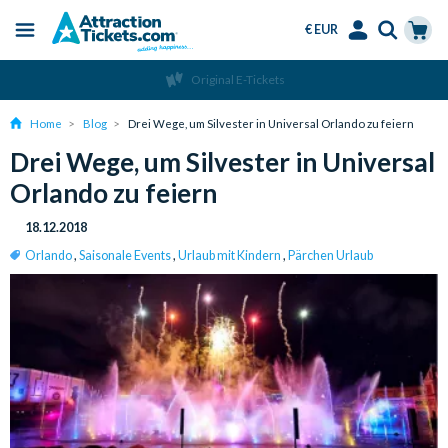
€ EUR
Menu
Skip
Select
Accounts
Cart
Original E-Tickets
to
Language
Menu
main
Home
Blog
Drei Wege, um Silvester in Universal Orlando zu feiern
content
Drei Wege, um Silvester in Universal
Orlando zu feiern
18.12.2018
Orlando
,
Saisonale Events
,
Urlaub mit Kindern
,
Pärchen Urlaub