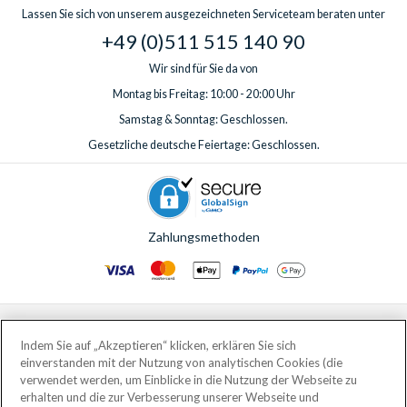
Lassen Sie sich von unserem ausgezeichneten Serviceteam beraten unter
+49 (0)511 515 140 90
Wir sind für Sie da von
Montag bis Freitag: 10:00 - 20:00 Uhr
Samstag & Sonntag: Geschlossen.
Gesetzliche deutsche Feiertage: Geschlossen.
Zahlungsmethoden
© AttractionTickets.com 2002 - 2026
Eingetragener Firmensitz: 2nd Floor Nucleus House, 2 Lower Mortlake Road,
Indem Sie auf „Akzeptieren“ klicken, erklären Sie sich
Richmond, United Kingdom, TW9 2JA.
einverstanden mit der Nutzung von analytischen Cookies (die
AttractionTickets.com is a trading name of Attraction Tickets LTD, who are
verwendet werden, um Einblicke in die Nutzung der Webseite zu
the owners of UK Trademark Registration Nos. 3427114 and 3427117.
erhalten und die zur Verbesserung unserer Webseite und