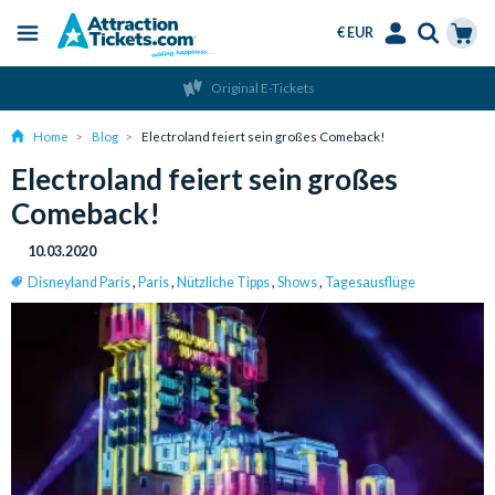
€ EUR
Menu
Skip
Select
Accounts
Cart
Original E-Tickets
to
Language
Menu
main
Home
Blog
Electroland feiert sein großes Comeback!
content
Electroland feiert sein großes
Comeback!
10.03.2020
Disneyland Paris
,
Paris
,
Nützliche Tipps
,
Shows
,
Tagesausflüge