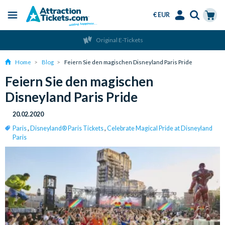
€ EUR
Menu
Skip
Select
Accounts
Cart
Original E-Tickets
to
Language
Menu
main
Home
Blog
Feiern Sie den magischen Disneyland Paris Pride
content
Feiern Sie den magischen
Disneyland Paris Pride
20.02.2020
Paris
,
Disneyland® Paris Tickets
,
Celebrate Magical Pride at Disneyland
Paris