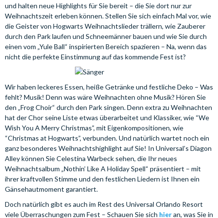
und halten neue Highlights für Sie bereit – die Sie dort nur zur
Weihnachtszeit erleben können. Stellen Sie sich einfach Mal vor, wie
die Geister von Hogwarts Weihnachtslieder trällern, wie Zauberer
durch den Park laufen und Schneemänner bauen und wie Sie durch
einen vom „Yule Ball“ inspirierten Bereich spazieren – Na, wenn das
nicht die perfekte Einstimmung auf das kommende Fest ist?
Wir haben leckeres Essen, heiße Getränke und festliche Deko – Was
fehlt? Musik! Denn was wäre Weihnachten ohne Musik? Hören Sie
den „Frog Choir“ durch den Park singen. Denn extra zu Weihnachten
hat der Chor seine Liste etwas überarbeitet und Klassiker, wie “We
Wish You A Merry Christmas”, mit Eigenkompositionen, wie
“Christmas at Hogwarts”, verbunden. Und natürlich wartet noch ein
ganz besonderes Weihnachtshighlight auf Sie! In Universal’s Diagon
Alley können Sie Celestina Warbeck sehen, die Ihr neues
Weihnachtsalbum „Nothin’ Like A Holiday Spell“ präsentiert – mit
ihrer kraftvollen Stimme und den festlichen Liedern ist Ihnen ein
Gänsehautmoment garantiert.
Doch natürlich gibt es auch im Rest des Universal Orlando Resort
viele Überraschungen zum Fest – Schauen Sie sich
hier
an, was Sie in