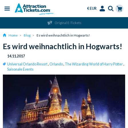
€ EUR
Menu
Skip
Select
Accounts
Cart
Original E-Tickets
to
Language
Menu
main
Home
Blog
Es wird weihnachtlich in Hogwarts!
content
Es wird weihnachtlich in Hogwarts!
14.11.2017
Universal Orlando Resort
,
Orlando
,
The Wizarding World of Harry Potter
,
Saisonale Events