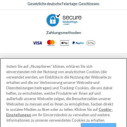
Gesetzliche deutsche Feiertage: Geschlossen.
Zahlungsmethoden
© AttractionTickets.com 2002 - 2026
Eingetragener Firmensitz: 2nd Floor Nucleus House, 2 Lower Mortlake Road,
Indem Sie auf „Akzeptieren“ klicken, erklären Sie sich
Richmond, United Kingdom, TW9 2JA.
einverstanden mit der Nutzung von analytischen Cookies (die
AttractionTickets.com is a trading name of Attraction Tickets LTD, who are
verwendet werden, um Einblicke in die Nutzung der Webseite zu
the owners of UK Trademark Registration Nos. 3427114 and 3427117.
erhalten und die zur Verbesserung unserer Webseite und
Registered in England with registered number 4390984 and VAT Number
Dienstleistungen beitragen) und Tracking-Cookies, die uns dabei
795922965.
helfen, zu entscheiden, welche Produkte wir Ihnen auf und
außerhalb unserer Webseite zeigen, die Besucherzahlen unserer
Webseiten zu messen und es Ihnen zu ermöglichen, Sachen direkt
in sozialen Medien zu liken oder zu teilen. Klicken Sie auf
Cookie-
Einstellungen
um Ihr Einverständnis zu verwalten und weitere
Informationen zu unseren verwendeten Cookies zu erhalten.