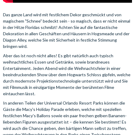
Das ganze Land wird mit festlichem Dekor geschmückt und von
magischem "Schnee" bedeckt sein - so magisch, dass er nicht einmal
in der Hitze Floridas schmilzt! Achten Sie auf die fantastische
Dekoration in allen Geschäften und Häusern in Hogsmeade und der
Diagon Alley, welche Sie mit Sicherheit in festliche Stimmung
bringen wird.
Aber das ist noch nicht alles! Es gibt natürlich auch typisch
weihnachtliches Essen und Getränke, sowie brandneues
Entertainment. Jeden Abend wird die Weihnachtsfeier in einer
beeindruckenden Show über dem Hogwarts Schloss gipfeln, welche
durch modernste Projektionstechnologie unterstützt wird und Sie
mit Filmmusik in einzigartige Momente der berühmten Filme
eintauchen lässt.
In anderen Teilen der Universal Orlando Resort Parks können die
Gäste die Macy's Holiday Parade erleben, welche mit speziellen
festlichen Macy's Ballons sowie ein paar frechen gelben Bananen-
liebenden Figuren ausgestattet ist – die kennen Sie bestimmt! Es
wird auch die Chance geben, den bärtigen Mann selbst zu treffen,
wenn der Weihnachtsmann in den Parks einen Zwischenstopp