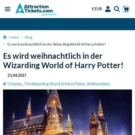
€ EUR
Menu
Skip
Select
Accounts
Cart
Immer günstiger als vor Ort
to
Language
Menu
main
Home
Blog
content
Es wird weihnachtlich in der Wizarding World of Harry Potter!
Es wird weihnachtlich in der
Wizarding World of Harry Potter!
21.04.2017
Orlando
,
The Wizarding World of Harry Potter
,
Weihnachten