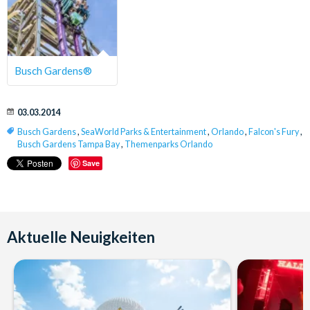
Busch Gardens®
03.03.2014
Busch Gardens
,
SeaWorld Parks & Entertainment
,
Orlando
,
Falcon's Fury
,
Busch Gardens Tampa Bay
,
Themenparks Orlando
Save
Aktuelle Neuigkeiten