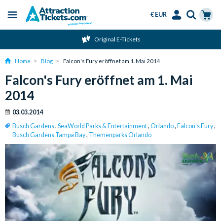
€ EUR
Menu
Skip
Select
Accounts
Cart
Original E-Tickets
to
Language
Menu
main
Home
Blog
Falcon's Fury eröffnet am 1. Mai 2014
content
Falcon's Fury eröffnet am 1. Mai
2014
03.03.2014
Busch Gardens
,
SeaWorld Parks & Entertainment
,
Orlando
,
Falcon's Fury
,
Busch Gardens Tampa Bay
,
Themenparks Orlando