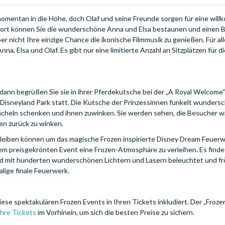
momentan in die Höhe, doch Olaf und seine Freunde sorgen für eine wil
Dort können Sie die wunderschöne Anna und Elsa bestaunen und einen Bl
r nicht Ihre einzige Chance die ikonische Filmmusik zu genießen. Für al
a, Elsa und Olaf. Es gibt nur eine limitierte Anzahl an Sitzplätzen für 
 dann begrüßen Sie sie in ihrer Pferdekutsche bei der „A Royal Welcome“
Disneyland Park statt. Die Kutsche der Prinzessinnen funkelt wundersch
ächeln schenken und ihnen zuwinken. Sie werden sehen, die Besucher w
nen zurück zu winken.
bleiben können um das magische Frozen inspirierte Disney Dream Feuerw
dem preisgekrönten Event eine Frozen-Atmosphäre zu verleihen. Es finde
rd mit hunderten wunderschönen Lichtern und Lasern beleuchtet und fr
alige finale Feuerwerk.
iese spektakulären Frozen Events in Ihren Tickets inkludiert. Der „Froz
Ihre Tickets
im Vorhinein, um sich die besten Preise zu sichern.