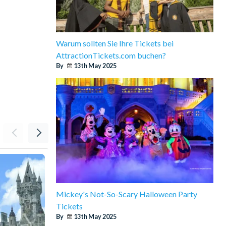
Warum sollten Sie Ihre Tickets bei
AttractionTickets.com buchen?
By
13th May 2025
Mickey's Not-So-Scary Halloween Party
Tickets
By
13th May 2025