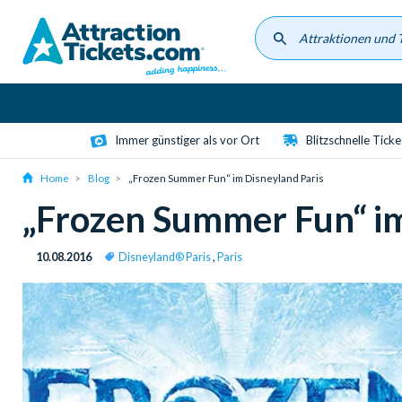
Skip
to
main
content
Immer günstiger als vor Ort
Blitzschnelle Tick
Home
Blog
„Frozen Summer Fun“ im Disneyland Paris
„Frozen Summer Fun“ im
10.08.2016
Disneyland® Paris
,
Paris