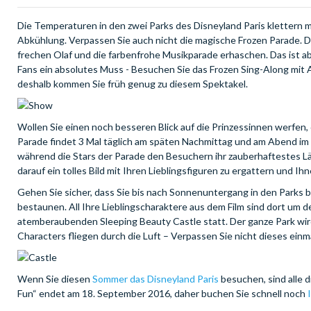
Die Temperaturen in den zwei Parks des Disneyland Paris klettern 
Abkühlung. Verpassen Sie auch nicht die magische Frozen Parade. 
frechen Olaf und die farbenfrohe Musikparade erhaschen. Das ist abe
Fans ein absolutes Muss - Besuchen Sie das Frozen Sing-Along mit Ann
deshalb kommen Sie früh genug zu diesem Spektakel.
Wollen Sie einen noch besseren Blick auf die Prinzessinnen werfen,
Parade findet 3 Mal täglich am späten Nachmittag und am Abend im 
während die Stars der Parade den Besuchern ihr zauberhaftestes L
darauf ein tolles Bild mit Ihren Lieblingsfiguren zu ergattern und Ih
Gehen Sie sicher, dass Sie bis nach Sonnenuntergang in den Parks 
bestaunen. All Ihre Lieblingscharaktere aus dem Film sind dort um 
atemberaubenden Sleeping Beauty Castle statt. Der ganze Park wi
Characters fliegen durch die Luft – Verpassen Sie nicht dieses einm
Wenn Sie diesen
Sommer das Disneyland Paris
besuchen, sind alle d
Fun“ endet am 18. September 2016, daher buchen Sie schnell noch