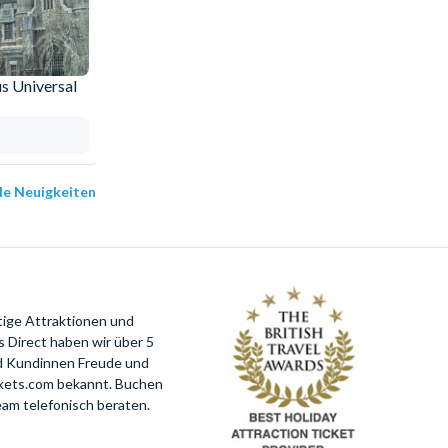
s Universal
Warum sollten Sie Ihre Tickets bei
AttractionTickets.com buchen?
13.05.2025
lle Neuigkeiten
tige Attraktionen und
 Direct haben wir über 5
nd Kundinnen Freude und
ckets.com bekannt. Buchen
eam telefonisch beraten.