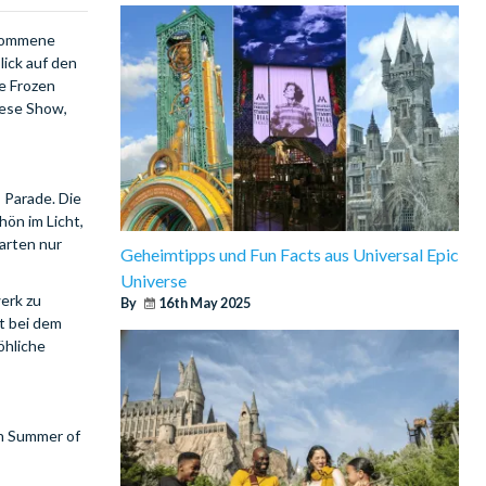
lkommene
ick auf den
le Frozen
diese Show,
 Parade. Die
ön im Licht,
arten nur
Geheimtipps und Fun Facts aus Universal Epic
Universe
erk zu
By
16th May 2025
t bei dem
öhliche
en Summer of