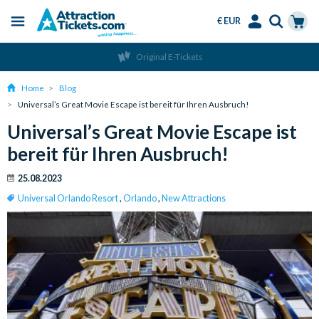
€ EUR
Menu
Skip
Select
Accounts
Cart
Original E-Tickets
to
Language
Menu
main
Home
Blog
content
Universal’s Great Movie Escape ist bereit für Ihren Ausbruch!
Universal’s Great Movie Escape ist
bereit für Ihren Ausbruch!
25.08.2023
Universal Orlando Resort
,
Orlando
,
New Attractions