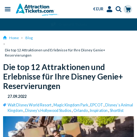
€ EUR
Menu
Skip
Select
Accounts
Cart
Über 15 Millionen verkaufte Tickets
to
Language
Menu
main
Home
Blog
content
Die top 12 Attraktionen und Erlebnisse für Ihre Disney Genie+
Reservierungen
Die top 12 Attraktionen und
Erlebnisse für Ihre Disney Genie+
Reservierungen
27.09.2022
Walt Disney World Resort
,
Magic Kingdom Park
,
EPCOT
,
Disney´s Animal
Kingdom
,
Disney's Hollywood Studios
,
Orlando
,
Inspiration
,
Shortlist