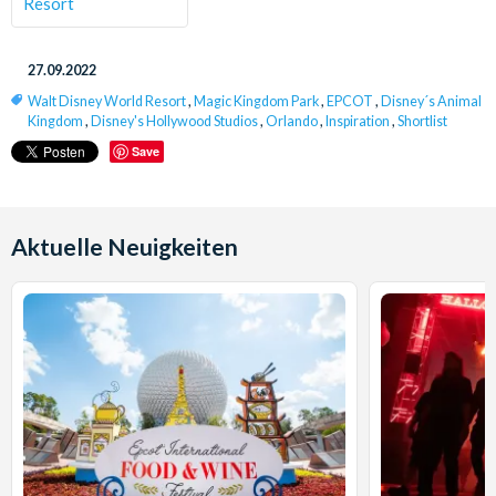
Resort
27.09.2022
Walt Disney World Resort
,
Magic Kingdom Park
,
EPCOT
,
Disney´s Animal
Kingdom
,
Disney's Hollywood Studios
,
Orlando
,
Inspiration
,
Shortlist
Save
Aktuelle Neuigkeiten