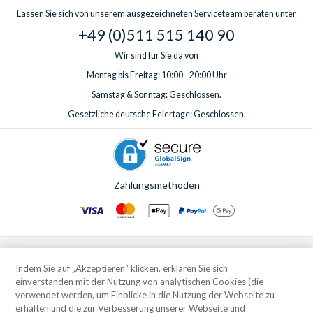
Lassen Sie sich von unserem ausgezeichneten Serviceteam beraten unter
+49 (0)511 515 140 90
Wir sind für Sie da von
Montag bis Freitag: 10:00 - 20:00 Uhr
Samstag & Sonntag: Geschlossen.
Gesetzliche deutsche Feiertage: Geschlossen.
Zahlungsmethoden
© AttractionTickets.com 2002 - 2026
Eingetragener Firmensitz: 2nd Floor Nucleus House, 2 Lower Mortlake Road,
Indem Sie auf „Akzeptieren“ klicken, erklären Sie sich
Richmond, United Kingdom, TW9 2JA.
einverstanden mit der Nutzung von analytischen Cookies (die
AttractionTickets.com is a trading name of Attraction Tickets LTD, who are
verwendet werden, um Einblicke in die Nutzung der Webseite zu
the owners of UK Trademark Registration Nos. 3427114 and 3427117.
erhalten und die zur Verbesserung unserer Webseite und