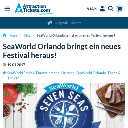
€ EUR
Menu
Skip
Select
Accounts
Cart
Original E-Tickets
to
Language
Menu
main
Home
Blog
SeaWorld Orlando bringt ein neues Festival heraus!
content
SeaWorld Orlando bringt ein neues
Festival heraus!
19.01.2017
SeaWorld Parks & Entertainment
,
Orlando
,
SeaWorld Orlando
,
Essen &
Trinken