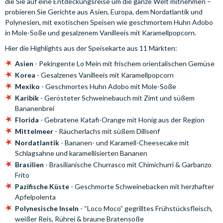
die Sie auf eine Entdeckungsreise um die ganze Welt mitnehmen –
probieren Sie Gerichte aus Asien, Europa, dem Nordatlantik und
Polynesien, mit exotischen Speisen wie geschmortem Huhn Adobo
in Mole-Soße und gesalzenem Vanilleeis mit Karamellpopcorn.
Hier die Highlights aus der Speisekarte aus 11 Märkten:
Asien
- Pekingente Lo Mein mit frischem orientalischen Gemüse
Korea
- Gesalzenes Vanilleeis mit Karamellpopcorn
Mexiko
- Geschmortes Huhn Adobo mit Mole-Soße
Karibik
- Gerösteter Schweinebauch mit Zimt und süßem
Bananenbrei
Florida
- Gebratene Katafi-Orange mit Honig aus der Region
Mittelmeer
- Räucherlachs mit süßem Dillsenf
Nordatlantik
- Bananen- und Karamell-Cheesecake mit
Schlagsahne und karamellisierten Bananen
Brasilien
- Brasilianische Churrasco mit Chimichurri & Garbanzo
Frito
Pazifische Küste
- Geschmorte Schweinebacken mit herzhafter
Apfelpolenta
Polynesische Inseln
- “Loco Moco” gegrilltes Frühstücksfleisch,
weißer Reis, Rührei & braune Bratensoße