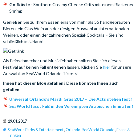
Golfküste
- Southern Creamy Cheese Grits mit einem Blackened
Shrimp
Genießen Sie zu Ihrem Essen eins von mehr als 55 handgebrauten
Bieren, ein Glas Wein aus der riesigen Auswahl an internationalen
Weinen, oder einen der zahlreichen Spezial-Cocktails – Sie sind
schließlich im Urlaub!
Als Feinschmecker und Musikliebhaber sollten Sie sich dieses
Festival auf keinen Fall entgehen lassen. Klicken Sie
hier
für unsere
Auswahl an SeaWorld Orlando Tickets!
Ihnen hat dieser Blog gefallen? Diese könnten Ihnen auch
gefallen:
Universal Orlando’s Mardi Gras 2017 – Die Acts stehen fest!
SeaWorld fasst Fuß in den Vereinigten Arabischen Emiraten!
19.01.2017
SeaWorld Parks & Entertainment
,
Orlando
,
SeaWorld Orlando
,
Essen &
Trinken