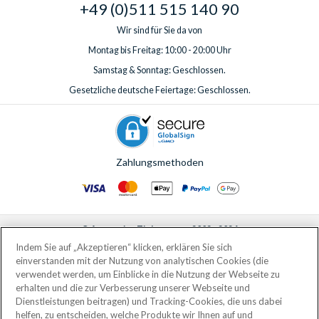
+49 (0)511 515 140 90
Wir sind für Sie da von
Montag bis Freitag: 10:00 - 20:00 Uhr
Samstag & Sonntag: Geschlossen.
Gesetzliche deutsche Feiertage: Geschlossen.
Zahlungsmethoden
© AttractionTickets.com 2002 - 2026
Eingetragener Firmensitz: 2nd Floor Nucleus House, 2 Lower Mortlake Road,
Indem Sie auf „Akzeptieren“ klicken, erklären Sie sich
Richmond, United Kingdom, TW9 2JA.
einverstanden mit der Nutzung von analytischen Cookies (die
AttractionTickets.com is a trading name of Attraction Tickets LTD, who are
verwendet werden, um Einblicke in die Nutzung der Webseite zu
the owners of UK Trademark Registration Nos. 3427114 and 3427117.
erhalten und die zur Verbesserung unserer Webseite und
Registered in England with registered number 4390984 and VAT Number
Dienstleistungen beitragen) und Tracking-Cookies, die uns dabei
795922965.
helfen, zu entscheiden, welche Produkte wir Ihnen auf und